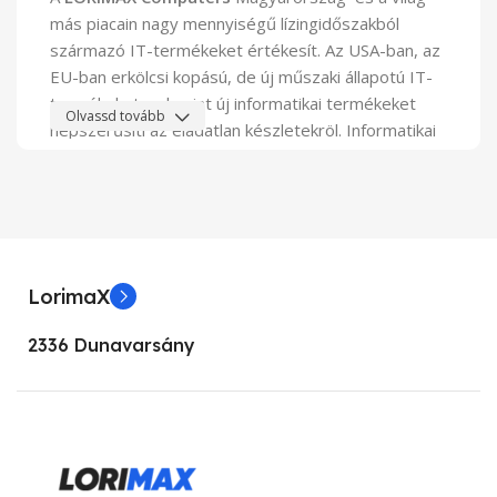
más piacain nagy mennyiségű lízingidőszakból
származó IT-t
ermékeket értékesít.
Az USA-ban, az
EU-ban erkölcsi kopású, de új műszaki állapotú IT-
termékeket, valamint új informatikai termékeket
Olvassd tovább
népszerűsíti az eladatlan készletekröl.
Informatikai
megoldások szolgáltatója vagyunk. A világ
legjelentősebb gyártóitól származó
számítástechnikát importálunk és országszerte
forgalmazunk.
A
LORIMAX Computers
által forgalmazott összes
LorimaX
termék márkanév:
DELL, LENOVO, FUJITSU-
SIEMENS, HP, GATEWAY, SONY, ACER, MITSUBISHI,
2336 Dunavarsány
NEC
és más tekintélyes gyártó cégek.
Ügyfeleinknek műszaki támogatást és szakképzett
oktatást kínálunk a leszállított berendezésekhez. A
garanciális és a jótálláson túli karbantartást,
szervizelést eredeti alkatrészekkel és