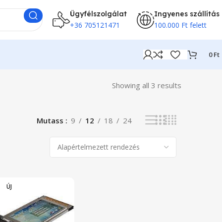
Ügyfélszolgálat
Ingyenes szállítás
+36 705121471
100.000 Ft felett
0
Ft
Showing all 3 results
Mutass
9
12
18
24
ÚJ