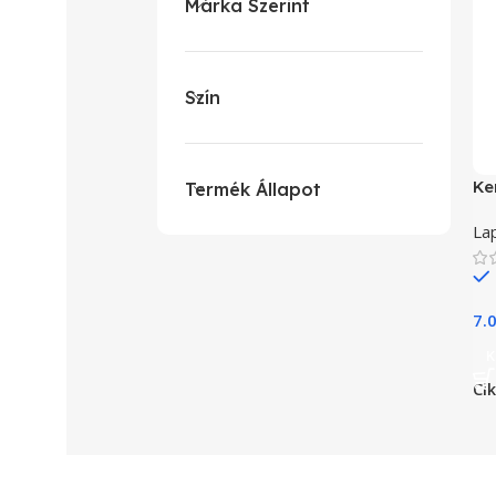
Márka Szerint
Szín
Ke
Termék Állapot
La
7.
K
Ci