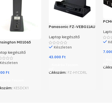
PCMC
Panasonic FZ-VEBG11AU
Lapto
Laptop kiegészítő
Ké
nsington M01065
Készleten
7.00
ptop kiegészítő
43.000
Ft
Kos
Készleten
Kosárba Teszem
Cikk
000
Ft
Cikkszám:
FZ-H1CDRL
osárba Teszem
kkszám:
KESDCK1