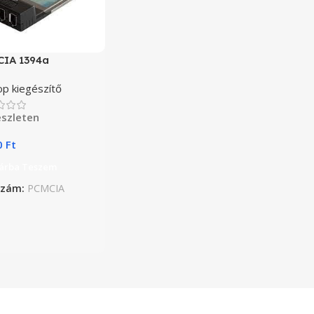
IA 1394a
p kiegészítő
szleten
0
Ft
árba Teszem
szám:
PCMCIA