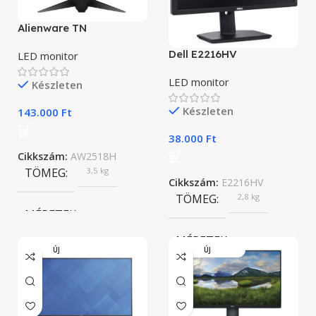
Alienware TN
Dell E2216HV
LED monitor
LED monitor
Készleten
Készleten
143.000
Ft
38.000
Ft
Cikkszám:
AW2518H
TÖMEG
3,5 kg
Cikkszám:
E2216HV
TÖMEG
2,8 kg
MÉRETEK
MÉRETEK
55,5 × 64,6 × 41,8 cm
ÚJ
ÚJ
51,2 × 18 × 39,6 cm
BRAND
Alienware
BRAND
Dell