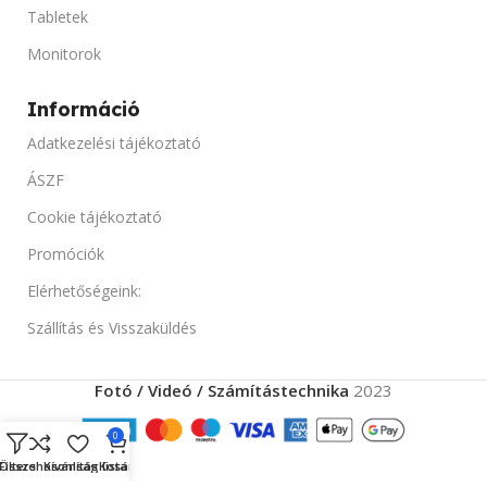
TARTO
10X10
Tabletek
Monitorok
TERMÉK ÁLLAPOT
Új
Információ
SZINEK
Fekete
Adatkezelési tájékoztató
ÁSZF
Cookie tájékoztató
Promóciók
Elérhetőségeink:
Szállítás és Visszaküldés
Fotó / Videó / Számítástechnika
2023
0
Összehasonlítás
Filters
Kívánság lista
Kosár