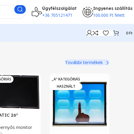
Ügyfélszolgálat
Ingyenes szállítás
+36 705121471
100.000 Ft felett
0
Ft
További termékek
GÓRIÁS
„A” KATEGÓRIÁS
HASZNÁLT
TIC 26″
pernyős monitor