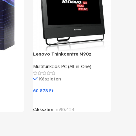
Lenovo Thinkcentre M90z
Multifunkciós PC (All-in-One)
Készleten
60.878
Ft
Kosárba Teszem
Cikkszám:
m90z124