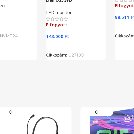
Dell U2719D
en
Elfogyot
LED monitor
t
98.511
F
Elfogyott
Teszem
Tovább
NVMT24
Cikkszá
143.000
Ft
Tovább Olvasom
Cikkszám:
U2719D
ÚJ
ÚJ