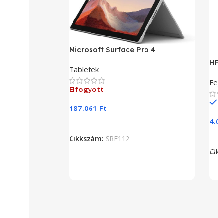
Microsoft Surface Pro 4
HP
Tabletek
Fe
Elfogyott
187.061
Ft
4.
Tovább Olvasom
Cikkszám:
SRF112
Ci