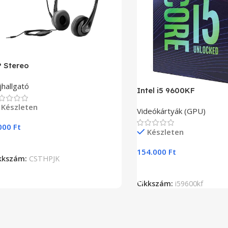
 Stereo
jhallgató
Intel i5 9600KF
Készleten
Videókártyák (GPU)
000
Ft
Készleten
Kosárba Teszem
154.000
Ft
kkszám:
CSTHPJK
Kosárba Teszem
Cikkszám:
i59600kf