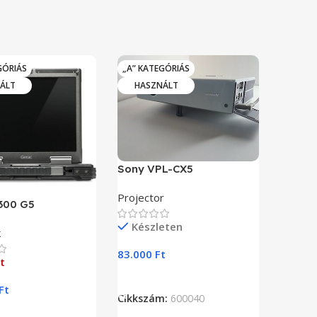
GÓRIÁS
„A” KATEGÓRIÁS
ÁLT
HASZNÁLT
Sony VPL-CX5
Projector
300 G5
Készleten
k
83.000
Ft
t
Kosárba Teszem
Ft
Cikkszám:
600040
 Olvasom