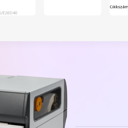
Teszem
Cikkszá
UE26D40