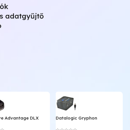
sók
s adatgyűjtő
ó
ve Advantage DLX
Datalogic Gryphon