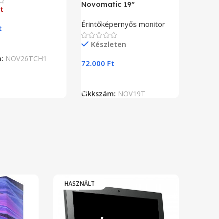
Novomatic 19″
t
Érintőképernyős monitor
t
Készleten
 Olvasom
m:
NOV26TCH1
72.000
Ft
Kosárba Teszem
Cikkszám:
NOV19T
HASZNÁLT