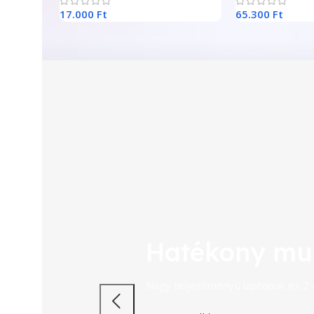
17.000
Ft
65.300
Ft
Hatékony mu
Nagy teljesítményű laptopok és 2