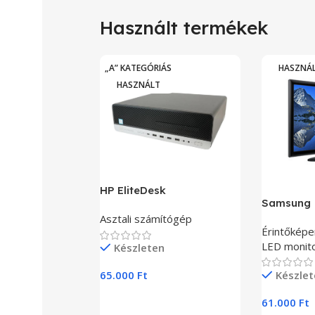
Használt termékek
„A” KATEGÓRIÁS
HASZNÁ
HASZNÁLT
HP EliteDesk
Samsung
Asztali számítógép
Érintőképe
LED monit
Készleten
Készlet
65.000
Ft
Kosárba Teszem
61.000
Ft