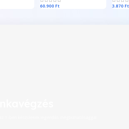
60.900
Ft
3.870
F
nkavégzés
 az 1-ben készülékek legendás megbízhatósággal