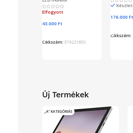
Készlet
Elfogyott
176.000
F
43.000
Ft
Kosárba 
Tovább Olvasom
Cikkszám:
Cikkszám:
E1922185S
Új Termékek
„A” KATEGÓRIÁS