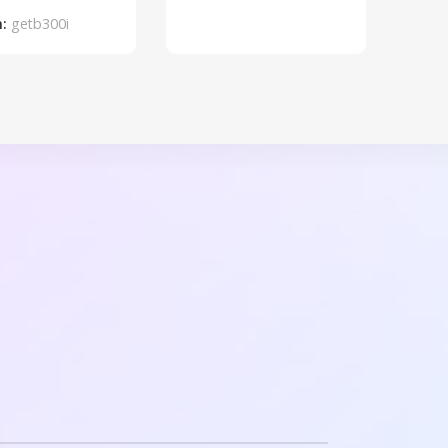
m:
getb300i