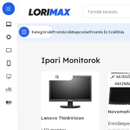
Kategóriák
Promóciók
Kapcsolat
Fizetés És Szállítás
Ipari Monitorok
ÚJ
„A” KATEGÓ
HASZNÁ
Novomati
Lenovo ThinkVision
Érintőképe
E1922S
LED monitor