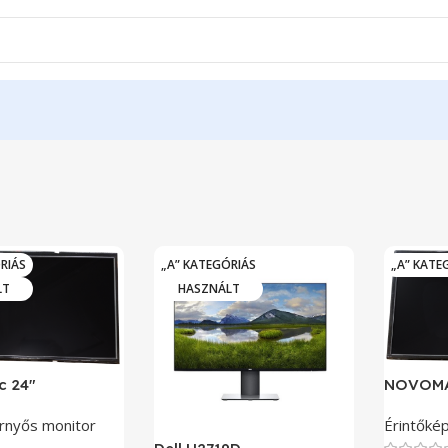
RIÁS
„A” KATEGÓRIÁS
„A” KATE
LT
HASZNÁLT
c 24″
NOVOMA
rnyős monitor
Érintőké