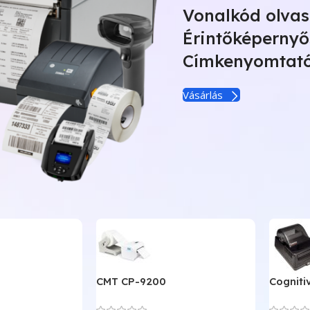
Vonalkód olva
Érintőképernyő
Címkenyomtat
Vásárlás
CMT CP-9200
Cogniti