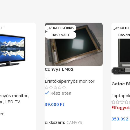
LT
„A” KATEGÓRIÁS
„A” KATE
HASZNÁLT
HASZN
Canvys LM02
Érintőképernyős monitor
Getac B
Készleten
rnyős monitor
,
Laptopo
or
,
LED TV
39.000
Ft
Elfogyot
en
Kosárba Teszem
353.092
Cikkszám:
CANVYS
Tovább