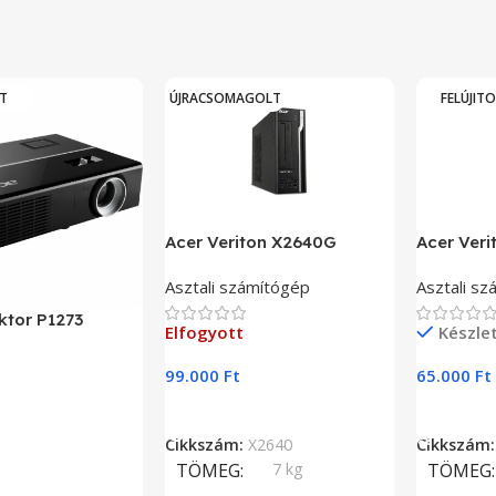
T
ÚJRACSOMAGOLT
FELÚJIT
Acer Veriton X2640G
Acer Ver
Asztali számítógép
Asztali s
ktor P1273
Elfogyott
Készle
99.000
Ft
65.000
Ft
Tovább Olvasom
Kosárba 
Cikkszám:
X2640
Cikkszám
lvasom
TÖMEG
7 kg
TÖMEG