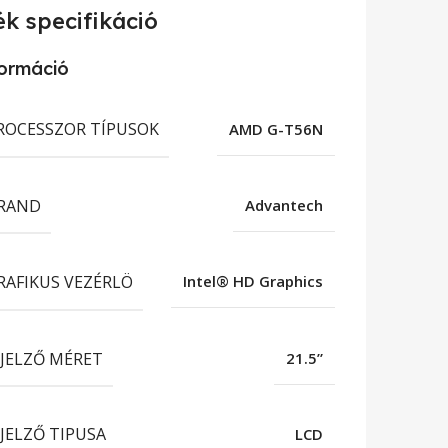
k specifikáció
formáció
ROCESSZOR TÍPUSOK
AMD G-T56N
RAND
Advantech
RAFIKUS VEZÉRLÖ
Intel® HD Graphics
IJELZŐ MÉRET
21.5”
IJELZŐ TIPUSA
LCD