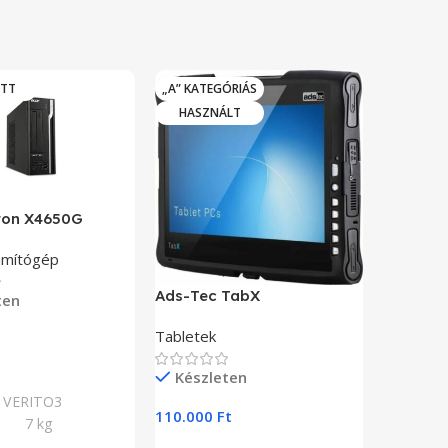
OTT
„A” KATEGÓRIÁS
HASZN
HASZNÁLT
iton X4650G
Advante
zámítógép
Érintőké
rendszer
Ads-Tec TabX
ten
Tabletek
Készl
Teszem
49.809
F
Készleten
:
VERITO3
Kosárba
110.000
Ft
7 kg
Cikkszá
Kosárba Teszem