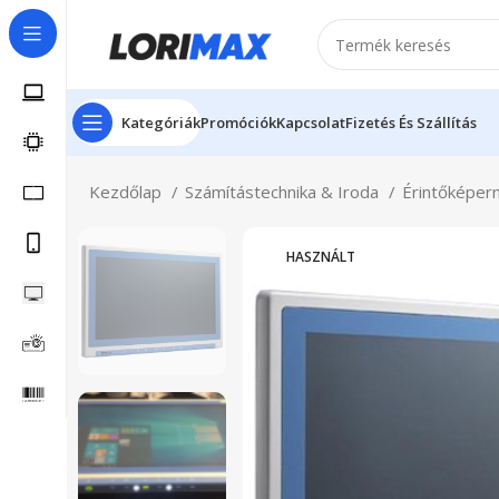
Kategóriák
Promóciók
Kapcsolat
Fizetés És Szállítás
Kezdőlap
Számítástechnika & Iroda
Érintőképer
HASZNÁLT