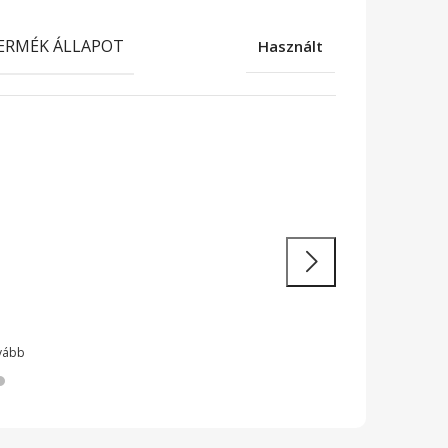
ERMÉK ÁLLAPOT
Használt
atékony
unkavégzés
 teljesítményű laptopok és 2 az 1-ben
ülékek legendás megbízhatósággal
vább