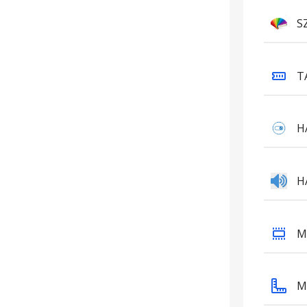
S
T
H
H
M
M