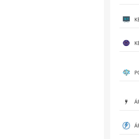
K
K
P
Á
Á