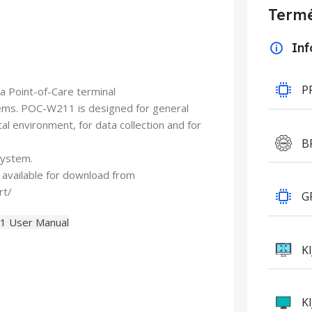
Termé
In
l
P
 Point-of-Care terminal
stems. POC-W211 is designed for general
l environment, for data collection and for
B
system.
s available for download from
rt/
G
 User Manual
K
K