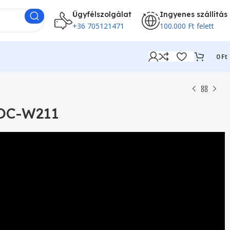
Ügyfélszolgálat
Ingyenes szállítás
+36 705121471
100.000 Ft felett
0
Ft
OC-W211