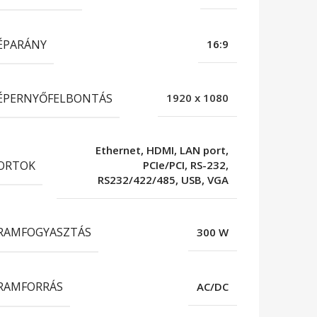
ÉPARÁNY
16:9
ÉPERNYŐFELBONTÁS
1920 x 1080
Ethernet, HDMI, LAN port,
ORTOK
PCIe/PCI, RS-232,
RS232/422/485, USB, VGA
RAMFOGYASZTÁS
300 W
RAMFORRÁS
AC/DC