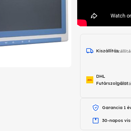
Kiszállítás
Szállít
DHL
Futárszolgálat
Szállít
Garancia 1 é
30-napos vis