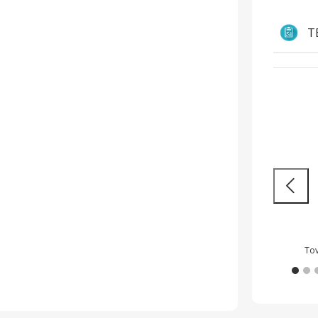
T
Sokoldalúság és
H
áttörő teljesítmény
m
Nagy
Tovább
kész
To
Onyx
Wide
Zeus