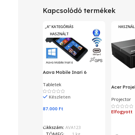
Kapcsolódó termékek
„A” KATEGÓRIÁS
HASZNÁL
HASZNÁLT
Aava Mobile Inari 6
Tabletek
Acer Proje
Készleten
Projector
87.000
Ft
Elfogyott
Kosárba Teszem
Tovább O
Cikkszám:
AVA123
TÖMEG
1 kg