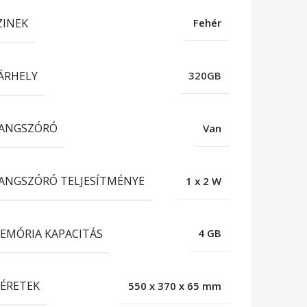
ZINEK
Fehér
ÁRHELY
320GB
ANGSZÓRÓ
Van
ANGSZÓRÓ TELJESÍTMÉNYE
1 x 2 W
EMÓRIA KAPACITÁS
4 GB
ÉRETEK
550 x 370 x 65 mm