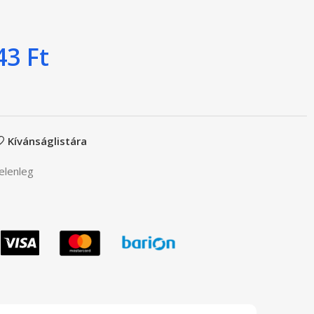
443
Ft
Kívánságlistára
elenleg