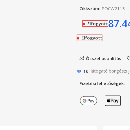
Cikkszám:
POCW2113
87.
Elfogyott
Elfogyott
Összehasonlítás
16
látogató böngészi j
Fizetési lehetőségek: