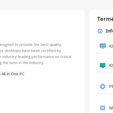
Termé
In
signed to provide the best quality,
K
ness desktops have been certified by
ir industry-leading performance on critical
 the best in the industry.
K
All-in-One PC
P
M