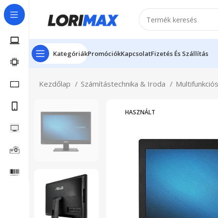
Kategóriák
Promóciók
Kapcsolat
Fizetés És Szállítás
Kezdőlap
Számítástechnika & Iroda
Multifunkció
HASZNÁLT