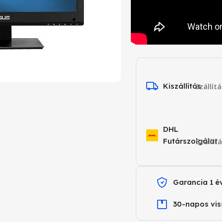
Kiszállítás
Szállít
DHL
Futárszolgálat
Szállít
Garancia 1 é
30-napos vis