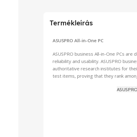
Termékleírás
ASUSPRO All-in-One PC
ASUSPRO business All-in-One PCs are de
reliability and usability. ASUSPRO busi
authoritative research institutes for the
test items, proving that they rank among
ASUSPRO 