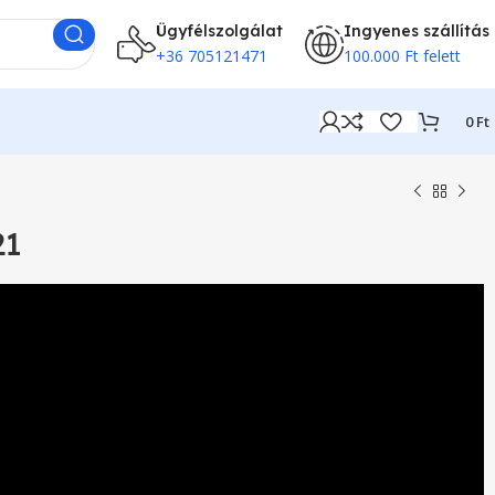
Ügyfélszolgálat
Ingyenes szállítás
+36 705121471
100.000 Ft felett
0
Ft
21