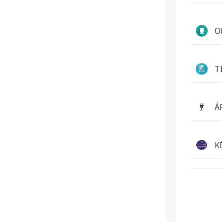
O
T
Á
K
Hatékony
St