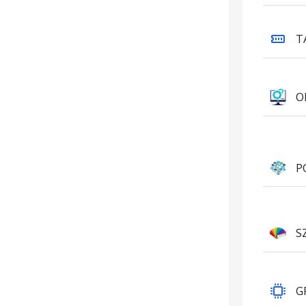
T
O
P
S
G