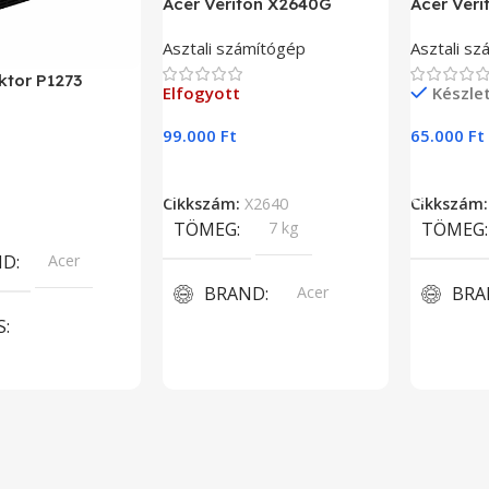
Acer Veriton X2640G
Acer Ver
Asztali számítógép
Asztali s
ktor P1273
Elfogyott
Készle
99.000
Ft
65.000
Ft
Tovább Olvasom
Kosárba 
Cikkszám:
X2640
Cikkszám
lvasom
TÖMEG
7 kg
TÖMEG
ND
Acer
BRAND
Acer
BRA
S
PROCESSZOR TÍPUSOK
PRO
tor, DLP
Intel Core i5 6400 2,7 GHz
Intel Cor
RNYŐFELBONTÁS
TÁRHELY
1TB
TÁR