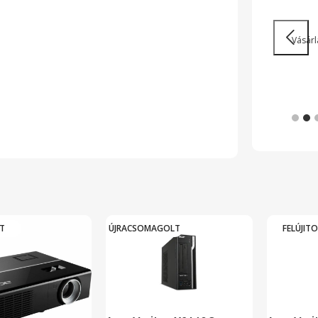
munkavégzés
Vásárl
Nagy teljesítményű laptopok és 2 az 1-ben
készülékek legendás megbízhatósággal
Tovább
T
ÚJRACSOMAGOLT
FELÚJIT