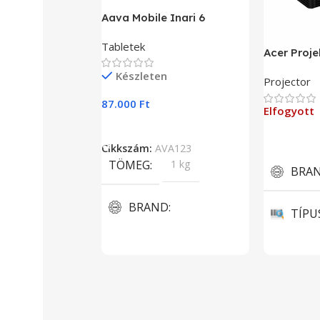
Aava Mobile Inari 6
Tabletek
Acer Proje
Készleten
Projector
87.000
Ft
Elfogyott
Kosárba Teszem
Tovább O
Cikkszám:
AVA123
TÖMEG
1 kg
BRA
BRAND
TÍPU
Aava Mobile
3D projek
KIJELZŐ MÉRET
KÉPE