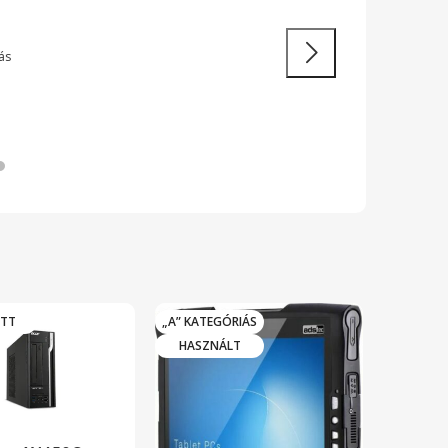
áttö
ás
Tovább
OTT
„A” KATEGÓRIÁS
HASZN
HASZNÁLT