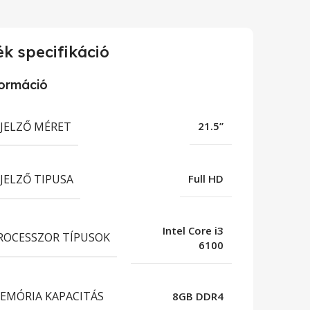
k specifikáció
formáció
IJELZŐ MÉRET
21.5”
IJELZŐ TIPUSA
Full HD
Intel Core i3
ROCESSZOR TÍPUSOK
6100
EMÓRIA KAPACITÁS
8GB DDR4