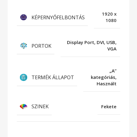
1920 x
KÉPERNYŐFELBONTÁS
1080
Display Port, DVI, USB,
PORTOK
VGA
„A”
TERMÉK ÁLLAPOT
kategóriás,
Használt
SZINEK
Fekete