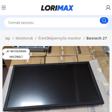
zdőlap
Monitorok
Érintőképernyős monitor
Bestech 27
„A” KATEGÓRIÁS
HASZNÁLT