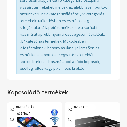
sérülések alapján két fő kategóriára osztjuk a
vizsgált termékeket, melyek az alábbi szempontok
szerint kerülnek kategorizálására: „A” kategóriás
termékek: Működésben és esztétikailag
kifogástalan állapotú termékek, de a korábbi
használat apróbb nyomai esetlegesen láthatóak:
„B” kategóriás termékek: Működésben
kifogástalanok, besorolásuknál jellemzően az
esztétikai állapotuk a meghatározó. Például:
karcos burkolat, használatból adódó kopások,
esetleg foltos vagy pixelhibás kijelző.
Kapcsolódó termékek
„A” KATEGÓRIÁS
HASZNÁLT
HASZNÁLT