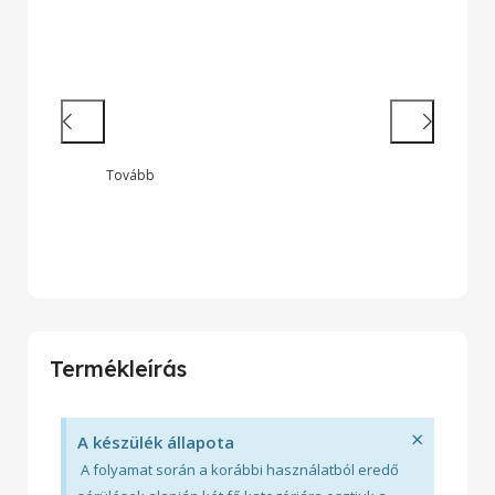
Hatékony munkavégzés
Nagy teljesítményű laptopok és 2 az
1-ben készülékek legendás
megbízhatósággal
Tovább
Onyx Zeus
Wide
Termékleírás
×
A készülék állapota
A folyamat során a korábbi használatból eredő