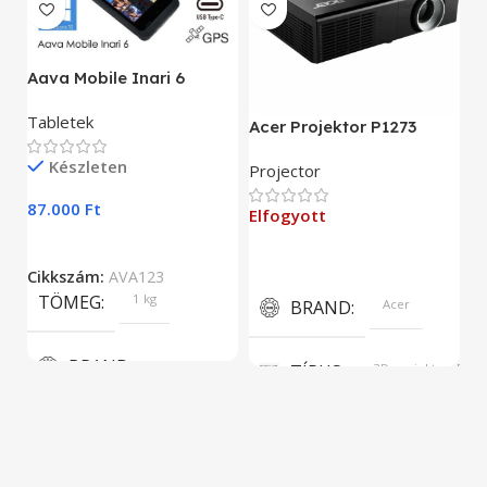
A
Aava Mobile Inari 6
As
Tabletek
Acer Projektor P1273
E
Készleten
Projector
9
87.000
Ft
Elfogyott
C
Cikkszám:
AVA123
TÖMEG
1 kg
BRAND
Acer
BRAND
TÍPUS
3D projektor, DLP
Aava Mobile
KÉPERNYŐFELBONTÁS
KIJELZŐ MÉRET