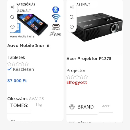
„A” KATEGÓRIÁS
HASZNÁLT
HASZNÁLT
A
Aava Mobile Inari 6
As
Tabletek
Acer Projektor P1273
E
Készleten
Projector
9
87.000
Ft
Elfogyott
C
Cikkszám:
AVA123
TÖMEG
1 kg
BRAND
Acer
BRAND
TÍPUS
3D projektor, DLP