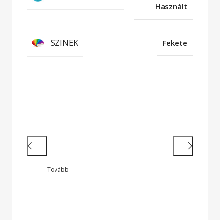
Használt
SZINEK
Fekete
Hatékony munkavégzés
Nagy teljesítményű laptopok és 2 az
1-ben készülékek legendás
megbízhatósággal
Tovább
Onyx Zeus