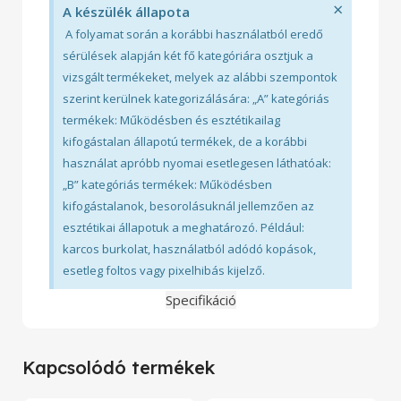
×
A készülék állapota
A folyamat során a korábbi használatból eredő
sérülések alapján két fő kategóriára osztjuk a
vizsgált termékeket, melyek az alábbi szempontok
szerint kerülnek kategorizálására: „A” kategóriás
termékek: Működésben és esztétikailag
kifogástalan állapotú termékek, de a korábbi
használat apróbb nyomai esetlegesen láthatóak:
„B” kategóriás termékek: Működésben
kifogástalanok, besorolásuknál jellemzően az
esztétikai állapotuk a meghatározó. Például:
karcos burkolat, használatból adódó kopások,
esetleg foltos vagy pixelhibás kijelző.
Specifikáció
Kapcsolódó termékek