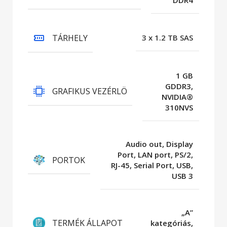
TÁRHELY
3 x 1.2 TB SAS
1 GB
GDDR3,
GRAFIKUS VEZÉRLÖ
NVIDIA®
310NVS
Audio out, Display
Port, LAN port, PS/2,
PORTOK
RJ-45, Serial Port, USB,
USB 3
„A”
TERMÉK ÁLLAPOT
kategóriás,