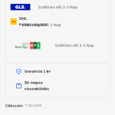
Szállítási idő 2-3 Nap
DHL
Futárszolgálat
Szállítási idő 2-3 Nap
Szállítási idő 2-3 Nap
Garancia 1 év
30-napos
visszaküldés
Cikkszám:
T7910PR