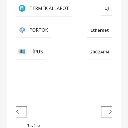
TERMÉK ÁLLAPOT
Új
PORTOK
Ethernet
TÍPUS
2002APN
Hatékony munkavégzés
Nagy teljesítményű laptopok és 2 az
1-ben készülékek legendás
megbízhatósággal
Tovább