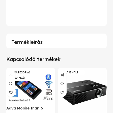
Wide
Termékleírás
Kapcsolódó termékek
„A” KATEGÓRIÁS
HASZNÁLT
HASZNÁLT
A
Aava Mobile Inari 6