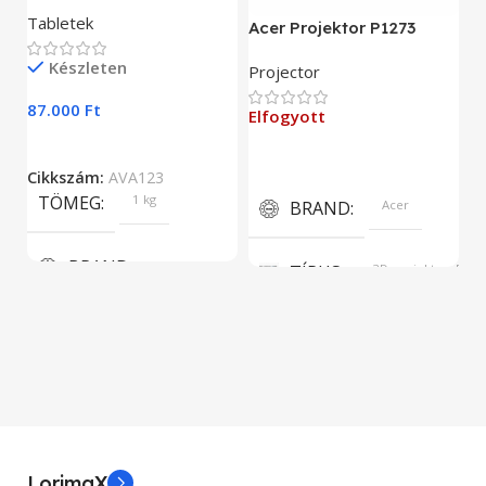
As
Tabletek
Acer Projektor P1273
E
Készleten
Projector
9
87.000
Ft
Elfogyott
C
Cikkszám:
AVA123
TÖMEG
1 kg
BRAND
Acer
BRAND
TÍPUS
3D projektor, DLP
Aava Mobile
KÉPERNYŐFELBONTÁS
KIJELZŐ MÉRET
1024 x 768
5.5”
KÉPARÁNY
4:3
LorimaX