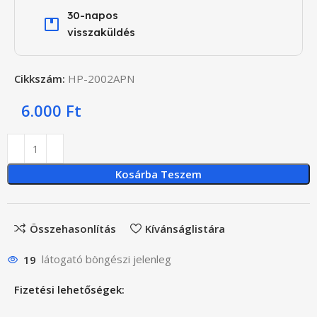
30-napos
visszaküldés
Cikkszám:
HP-2002APN
6.000
Ft
Kosárba Teszem
Összehasonlítás
Kívánságlistára
19
látogató böngészi jelenleg
Fizetési lehetőségek: