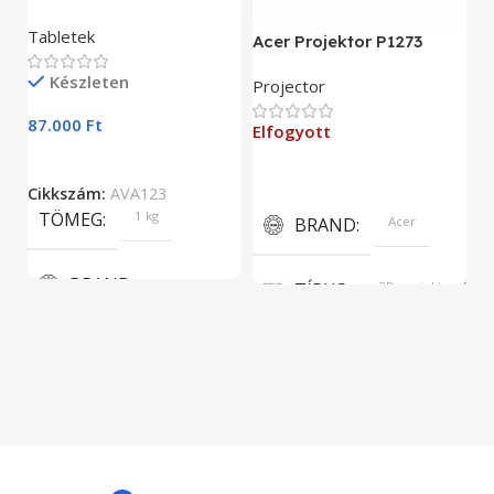
As
Tabletek
Acer Projektor P1273
E
Készleten
Projector
9
87.000
Ft
Elfogyott
C
Cikkszám:
AVA123
TÖMEG
1 kg
BRAND
Acer
BRAND
TÍPUS
3D projektor, DLP
Aava Mobile
KÉPERNYŐFELBONTÁS
KIJELZŐ MÉRET
1024 x 768
5.5”
KÉPARÁNY
4:3