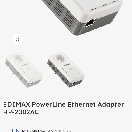
Click to enlarge
EDIMAX PowerLine Ethernet Adapter
HP-2002AC
Kiszállítás
Szállítási idő 2-3 Nap