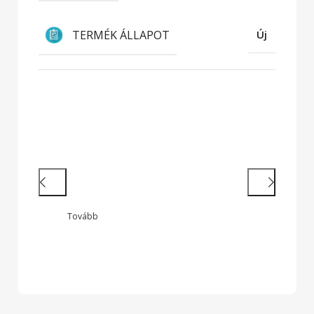
TERMÉK ÁLLAPOT
Új
Hatékony munkavégzés
Nagy teljesítményű laptopok és 2 az
1-ben készülékek legendás
megbízhatósággal
Tovább
Wide