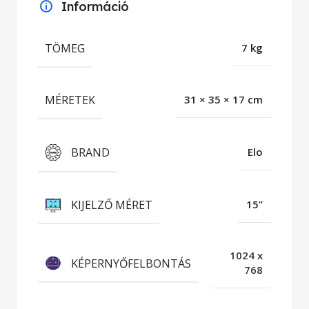
Információ
TÖMEG
7 kg
MÉRETEK
31 × 35 × 17 cm
BRAND
Elo
KIJELZŐ MÉRET
15”
1024 x
KÉPERNYŐFELBONTÁS
768