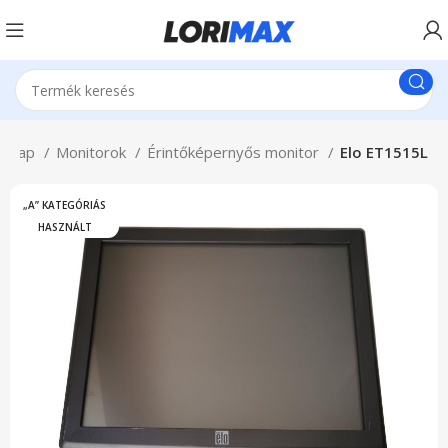
dőlap
Monitorok
Érintőképernyős monitor
Elo ET1515L
„A” KATEGÓRIÁS
HASZNÁLT