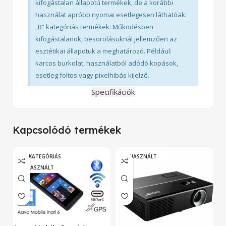
kifogástalan állapotú termékek, de a korábbi
használat apróbb nyomai esetlegesen láthatóak:
„B” kategóriás termékek: Működésben
kifogástalanok, besorolásuknál jellemzően az
esztétikai állapotuk a meghatározó. Például:
karcos burkolat, használatból adódó kopások,
esetleg foltos vagy pixelhibás kijelző.
Specifikációk
Kapcsolódó termékek
„A” KATEGÓRIÁS
HASZNÁLT
HASZNÁLT
A