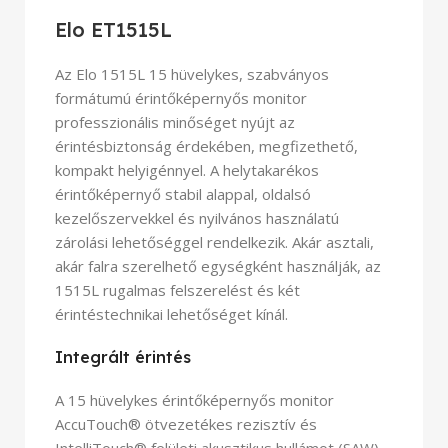
Elo ET1515L
Az Elo 1515L 15 hüvelykes, szabványos
formátumú érintőképernyős monitor
professzionális minőséget nyújt az
érintésbiztonság érdekében, megfizethető,
kompakt helyigénnyel.
A helytakarékos
érintőképernyő stabil alappal, oldalsó
kezelőszervekkel és nyilvános használatú
zárolási lehetőséggel rendelkezik.
Akár asztali,
akár falra szerelhető egységként használják, az
1515L rugalmas felszerelést és két
érintéstechnikai lehetőséget kínál.
Integrált érintés
A 15 hüvelykes érintőképernyős monitor
AccuTouch® ötvezetékes rezisztív és
IntelliTouch® felületi akusztikus hullámot (SAW)