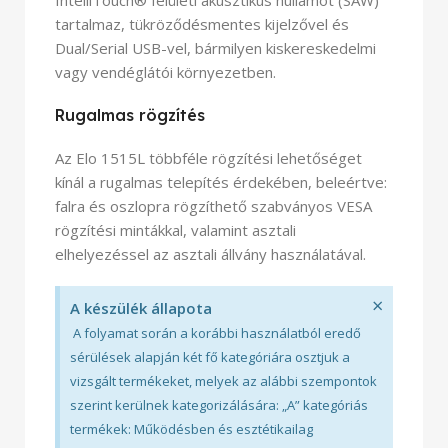
tartalmaz, tükröződésmentes kijelzővel és
Dual/Serial USB-vel, bármilyen kiskereskedelmi
vagy vendéglátói környezetben.
Rugalmas rögzítés
Az Elo 1515L többféle rögzítési lehetőséget
kínál a rugalmas telepítés érdekében, beleértve:
falra és oszlopra rögzíthető szabványos VESA
rögzítési mintákkal, valamint asztali
elhelyezéssel az asztali állvány használatával.
×
A készülék állapota
A folyamat során a korábbi használatból eredő
sérülések alapján két fő kategóriára osztjuk a
vizsgált termékeket, melyek az alábbi szempontok
szerint kerülnek kategorizálására: „A” kategóriás
termékek: Működésben és esztétikailag