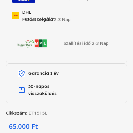
DHL
Futárszolgálat
Szállítási idő 2-3 Nap
Szállítási idő 2-3 Nap
Garancia 1 év
30-napos
visszaküldés
Cikkszám:
ET1515L
65.000
Ft