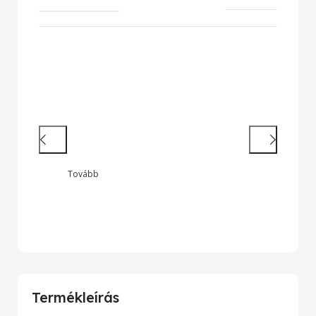
Hatékony munkavégzés
Nagy teljesítményű laptopok és 2 az
1-ben készülékek legendás
megbízhatósággal
Tovább
Wide
Termékleírás