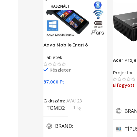
HASZNÁLT
Aava Mobile Inari 6
Tabletek
Acer Proje
Készleten
Projector
87.000
Ft
Elfogyott
Kosárba Teszem
Tovább O
Cikkszám:
AVA123
TÖMEG
1 kg
BRA
BRAND
TÍPU