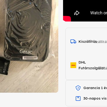
Kiszállítás
Szállít
DHL
Futárszolgálat
Szállít
Garancia 1 é
30-napos vis