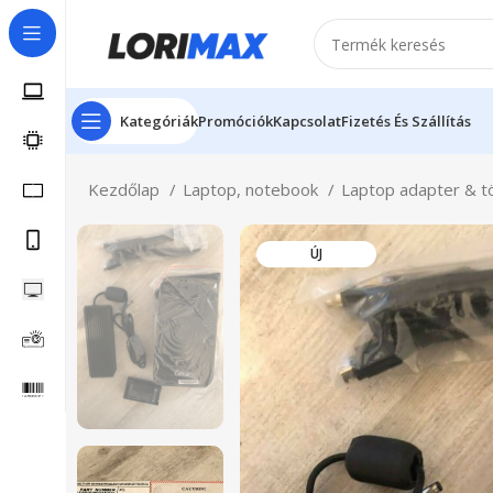
Kategóriák
Promóciók
Kapcsolat
Fizetés És Szállítás
Kezdőlap
Laptop, notebook
Laptop adapter & t
ÚJ