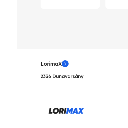
Aava Mobile
3D projek
KIJELZŐ MÉRET
KÉPE
5.5”
1024 x 76
KIJELZŐ TIPUSA
KÉPA
LorimaX
FHD
KON
2336 Dunavarsány
PROCESSZOR TÍPUSOK
FÉNY
Intel Atom
SZIN
MEMÓRIA KAPACITÁS
HAN