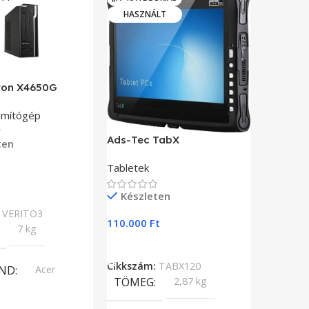
HASZNÁLT
iton X4650G
Advante
zámítógép
Érintőké
rendszer
Ads-Tec TabX
ten
Tabletek
Készl
Teszem
49.809
F
Készleten
:
VERITO3
Kosárba
110.000
Ft
7 kg
Cikkszá
Kosárba Teszem
BR
Cikkszám:
TABX120
ND
Acer
TÖMEG
2,87 kg
PR