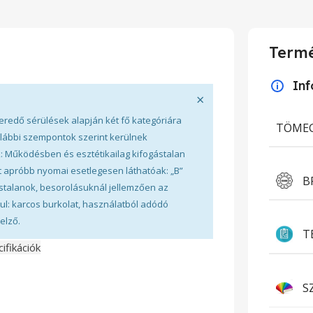
Termé
In
×
eredő sérülések alapján két fő kategóriára
TÖME
alábbi szempontok szerint kerülnek
k: Működésben és esztétikailag kifogástalan
t apróbb nyomai esetlegesen láthatóak: „B”
B
talanok, besorolásuknál jellemzően az
ul: karcos burkolat, használatból adódó
elző.
T
ifikációk
S