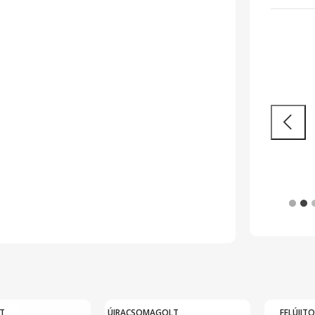
Hatékony
St
munkavégzés
Vásárl
Nagy teljesítményű laptopok és 2 az 1-ben
készülékek legendás megbízhatósággal
Tovább
T
ÚJRACSOMAGOLT
FELÚJIT