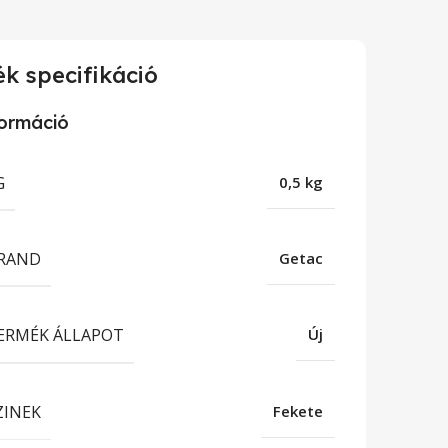
k specifikáció
formáció
G
0,5 kg
RAND
Getac
ERMÉK ÁLLAPOT
Új
ZINEK
Fekete