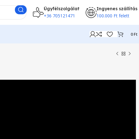
Ügyfélszolgálat
Ingyenes szállítás
+36 705121471
100.000 Ft felett
0
Ft