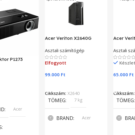
Acer Veriton X2640G
Acer Ver
Asztali számítógép
Asztali s
ktor P1273
Elfogyott
Készle
99.000
Ft
65.000
Ft
Tovább Olvasom
Kosárba 
Cikkszám:
X2640
Cikkszám
lvasom
TÖMEG
7 kg
TÖMEG
ND
Acer
BRAND
Acer
BRA
S