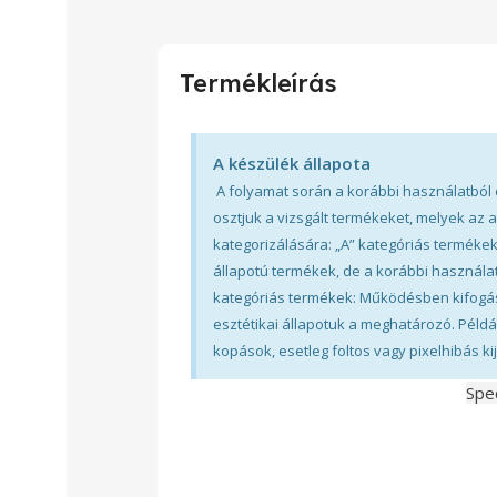
Termékleírás
A készülék állapota
A folyamat során a korábbi használatból 
osztjuk a vizsgált termékeket, melyek az 
kategorizálására: „A” kategóriás terméke
állapotú termékek, de a korábbi használa
kategóriás termékek: Működésben kifogás
esztétikai állapotuk a meghatározó. Példá
kopások, esetleg foltos vagy pixelhibás kij
Spec