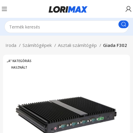
 & Iroda
Számítógépek
Asztali számítógép
Giada F302
„A” KATEGÓRIÁS
HASZNÁLT