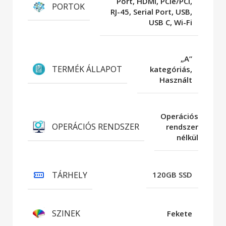
Port, HDMI, PCIe/PCI,
PORTOK
RJ-45, Serial Port, USB,
USB C, Wi-Fi
„A”
TERMÉK ÁLLAPOT
kategóriás,
Használt
Operációs
OPERÁCIÓS RENDSZER
rendszer
nélkül
TÁRHELY
120GB SSD
SZINEK
Fekete