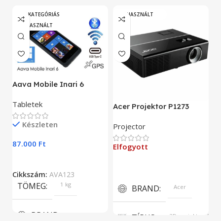
„A” KATEGÓRIÁS
HASZNÁLT
HASZNÁLT
A
Aava Mobile Inari 6
As
Tabletek
Acer Projektor P1273
E
Készleten
Projector
9
87.000
Ft
Elfogyott
C
Cikkszám:
AVA123
TÖMEG
1 kg
BRAND
Acer
BRAND
TÍPUS
3D projektor, DLP