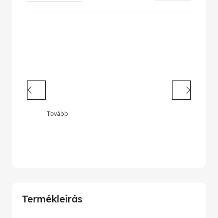
Hatékony munkavégzés
Nagy teljesítményű laptopok és 2 az
1-ben készülékek legendás
megbízhatósággal
Tovább
Onyx Zeus
Termékleírás