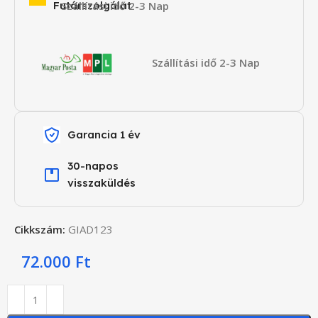
Futárszolgálat
Szállítási idő 2-3 Nap
Szállítási idő 2-3 Nap
Garancia 1 év
30-napos
visszaküldés
Cikkszám:
GIAD123
72.000
Ft