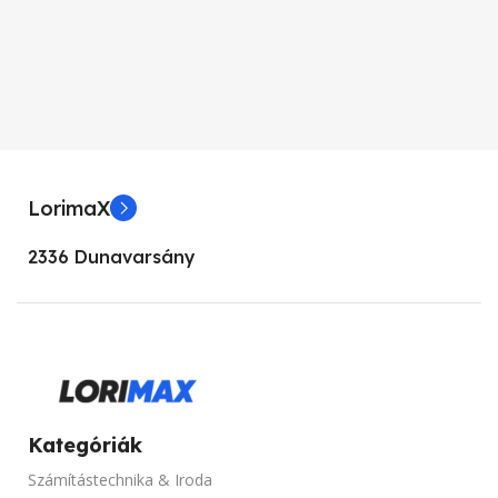
Aava Mobile
KÉPERNYŐFELBONTÁS
KIJELZŐ MÉRET
1024 x 768
5.5”
KÉPARÁNY
4:3
LorimaX
KIJELZŐ TIPUSA
KONTRASZT
17000:1
2336 Dunavarsány
FHD
FÉNYERŐ
3000 lumen
PROCESSZOR TÍPUSOK
SZINEK
Fekete
Intel Atom
HANGSZÓRÓ
Van
Kategóriák
MEMÓRIA KAPACITÁS
Számítástechnika & Iroda