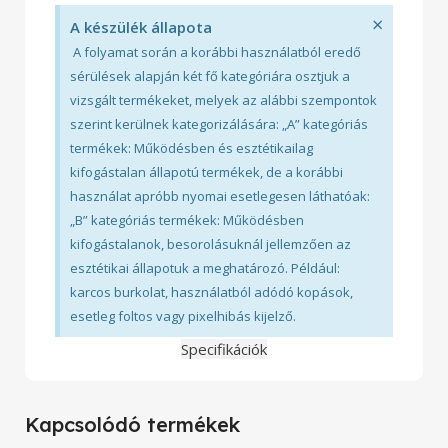
×
A készülék állapota
A folyamat során a korábbi használatból eredő
sérülések alapján két fő kategóriára osztjuk a
vizsgált termékeket, melyek az alábbi szempontok
szerint kerülnek kategorizálására: „A” kategóriás
termékek: Működésben és esztétikailag
kifogástalan állapotú termékek, de a korábbi
használat apróbb nyomai esetlegesen láthatóak:
„B” kategóriás termékek: Működésben
kifogástalanok, besorolásuknál jellemzően az
esztétikai állapotuk a meghatározó. Például:
karcos burkolat, használatból adódó kopások,
esetleg foltos vagy pixelhibás kijelző.
Specifikációk
Kapcsolódó termékek