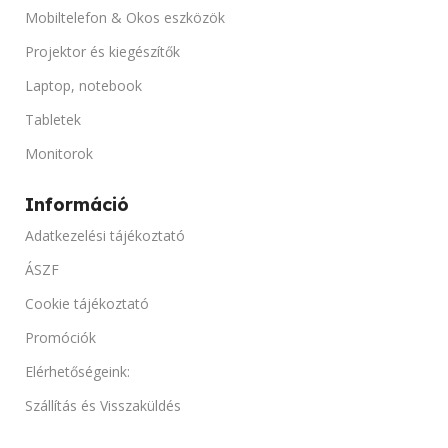
HANGSZÓRÓ TELJESÍT
4 GB
Mobiltelefon & Okos eszközök
Projektor és kiegészítők
1 x 2 W
TÁRHELY
Laptop, notebook
HASZNÁLT ORÁK SZÁM
64 GB SSD
Tabletek
Monitorok
100 Ora alatti idő tartalom
PORTOK
Információ
PORTOK
GPS, Kamera, NFC, Wi-Fi
Adatkezelési tájékoztató
HDMI, Kompozit videó, VGA
ÁSZF
AKKUMULÁTOR KAPACITÁS
Cookie tájékoztató
ÁRAMFORRÁS
AC
3400 mAh
Promóciók
Elérhetőségeink:
ÁRAMFOGYASZTÁS
TERMÉK ÁLLAPOT
Szállítás és Visszaküldés
230 W
„A” kategóriás, Használt