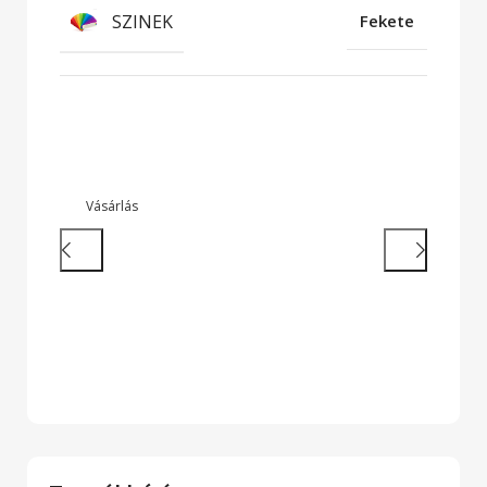
SZINEK
Fekete
Strapabíró Laptopok
So
te
Vásárlás
T