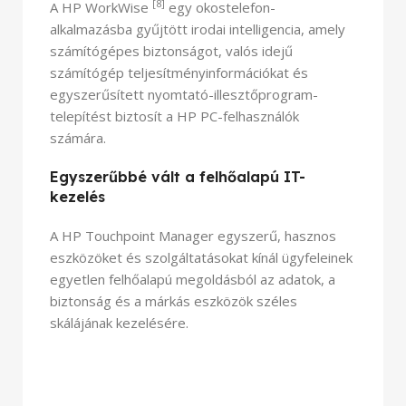
[8]
A HP WorkWise
egy okostelefon-
alkalmazásba gyűjtött irodai intelligencia, amely
számítógépes biztonságot, valós idejű
számítógép teljesítményinformációkat és
egyszerűsített nyomtató-illesztőprogram-
telepítést biztosít a HP PC-felhasználók
számára.
Egyszerűbbé vált a felhőalapú IT-
kezelés
A HP Touchpoint Manager egyszerű, hasznos
eszközöket és szolgáltatásokat kínál ügyfeleinek
egyetlen felhőalapú megoldásból az adatok, a
biztonság és a márkás eszközök széles
skálájának kezelésére.