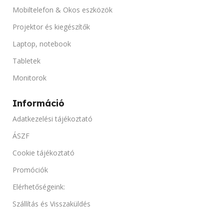
HANGSZÓRÓ TELJESÍT
4 GB
Mobiltelefon & Okos eszközök
Projektor és kiegészítők
1 x 2 W
TÁRHELY
Laptop, notebook
HASZNÁLT ORÁK SZÁM
64 GB SSD
Tabletek
Monitorok
100 Ora alatti idő tartalom
PORTOK
Információ
PORTOK
GPS, Kamera, NFC, Wi-Fi
Adatkezelési tájékoztató
HDMI, Kompozit videó, VGA
ÁSZF
AKKUMULÁTOR KAPACITÁS
Cookie tájékoztató
ÁRAMFORRÁS
AC
3400 mAh
Promóciók
Elérhetőségeink:
ÁRAMFOGYASZTÁS
TERMÉK ÁLLAPOT
Szállítás és Visszaküldés
230 W
„A” kategóriás, Használt