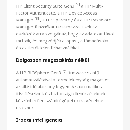
[4]
HP Client Security Suite Gen3
a HP Multi-
Factor Authenticate, a HP Device Access
[5]
Manager
, a HP SpareKey és a HP Password
Manager funkciókat tartalmazza. Ezek az
eszközök arra szolgálnak, hogy az adatokat távol
tartsák, és megvédjék a lopást, a támadásokat
és az illetéktelen felhasználókat.
Dolgozzon megszakítás nélkül
[6]
A HP BIOSphere Gen3
firmware szintű
automatizálásával a termelékenység magas és
az állásidő alacsony legyen. Az automatikus
frissítéseknek és biztonsági ellenőrzéseknek
köszönhetően számítógépei extra védelmet
élveznek.
Irodai intelligencia