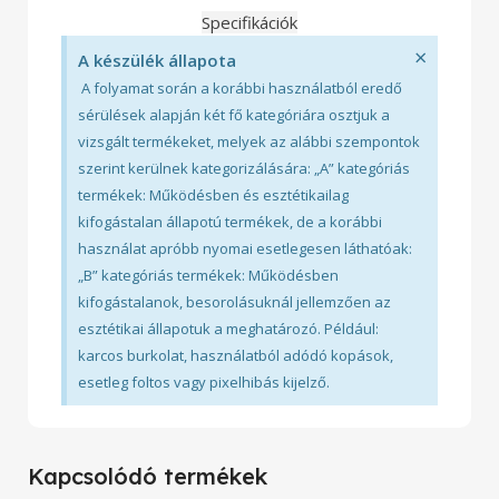
Specifikációk
×
A készülék állapota
A folyamat során a korábbi használatból eredő
sérülések alapján két fő kategóriára osztjuk a
vizsgált termékeket, melyek az alábbi szempontok
szerint kerülnek kategorizálására: „A” kategóriás
termékek: Működésben és esztétikailag
kifogástalan állapotú termékek, de a korábbi
használat apróbb nyomai esetlegesen láthatóak:
„B” kategóriás termékek: Működésben
kifogástalanok, besorolásuknál jellemzően az
esztétikai állapotuk a meghatározó. Például:
karcos burkolat, használatból adódó kopások,
esetleg foltos vagy pixelhibás kijelző.
Kapcsolódó termékek