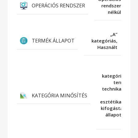
OPERÁCIÓS RENDSZER
rendszer
nélkül
„A”
TERMÉK ÁLLAPOT
kategóriás,
Használt
„A”
kategória: A
termék
technikailag
KATEGÓRIA MINŐSÍTÉS
és
esztétikailag
kifogástalan
állapotban
van