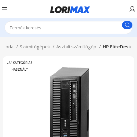
& Iroda
Számítógépek
Asztali számítógép
HP EliteDesk
„A” KATEGÓRIÁS
HASZNÁLT