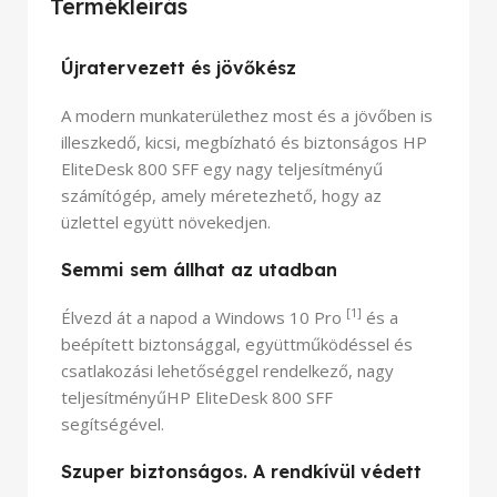
Termékleírás
Újratervezett és jövőkész
A modern munkaterülethez most és a jövőben is
illeszkedő, kicsi, megbízható és biztonságos HP
EliteDesk 800 SFF egy nagy teljesítményű
számítógép, amely méretezhető, hogy az
üzlettel együtt növekedjen.
Semmi sem állhat az utadban
[1]
Élvezd át a napod a Windows 10 Pro
és a
beépített biztonsággal, együttműködéssel és
csatlakozási lehetőséggel rendelkező, nagy
teljesítményűHP EliteDesk 800 SFF
segítségével.
Szuper biztonságos. A rendkívül védett