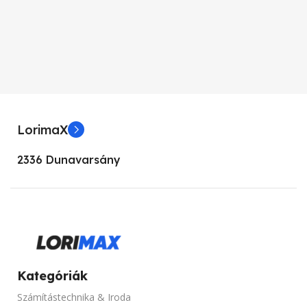
Aava Mobile
KÉPERNYŐFELBONTÁS
KIJELZŐ MÉRET
1024 x 768
5.5”
KÉPARÁNY
4:3
LorimaX
KIJELZŐ TIPUSA
KONTRASZT
17000:1
2336 Dunavarsány
FHD
FÉNYERŐ
3000 lumen
PROCESSZOR TÍPUSOK
SZINEK
Fekete
Intel Atom
HANGSZÓRÓ
Van
Kategóriák
MEMÓRIA KAPACITÁS
Számítástechnika & Iroda