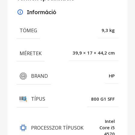
Információ
TÖMEG
9,3 kg
MÉRETEK
39,9 × 17 × 44,2 cm
BRAND
HP
TÍPUS
800 G1 SFF
Intel
PROCESSZOR TÍPUSOK
Core i5
4570