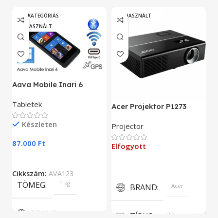
„A” KATEGÓRIÁS
HASZNÁLT
HASZNÁLT
A
Aava Mobile Inari 6
As
Tabletek
Acer Projektor P1273
E
Készleten
Projector
9
87.000
Ft
Elfogyott
C
Cikkszám:
AVA123
TÖMEG
1 kg
BRAND
Acer
BRAND
TÍPUS
3D projektor, DLP