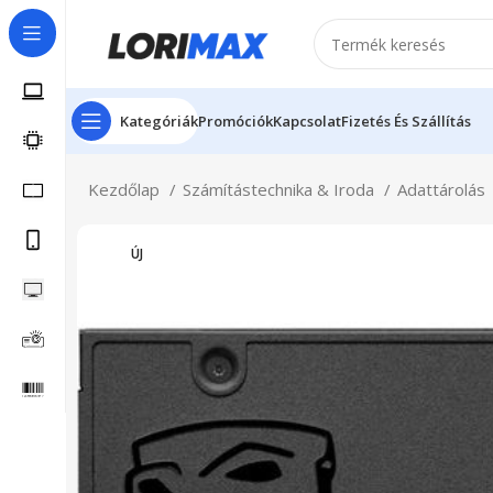
Kategóriák
Promóciók
Kapcsolat
Fizetés És Szállítás
Kezdőlap
Számítástechnika & Iroda
Adattárolás
ÚJ