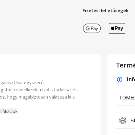
Fizetési lehetőségek:
Termé
In
iválasztása egyszerű.
gston rendelkezik azzal a tudással és
oz, hogy magabiztosan válassza ki a
TÖME
ifikációk
B