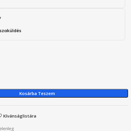
v
szaküldés
Kosárba Teszem
Kívánságlistára
elenleg