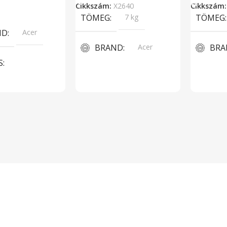
Cikkszám:
X2640
Cikkszám
lvasom
TÖMEG
7 kg
TÖMEG
ND
Acer
BRAND
Acer
BRA
S
PROCESSZOR TÍPUSOK
PRO
tor, DLP
Intel Core i5 6400 2,7 GHz
Intel Cor
RNYŐFELBONTÁS
TÁRHELY
1TB
TÁR
8
240GB S
MEMÓRIA KAPACITÁS
RÁNY
4:3
MEM
8GB DDR4
TRASZT
17000:1
8GB DD
GRAFIKUS VEZÉRLÖ