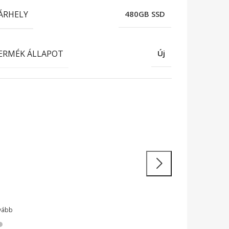
ÁRHELY
480GB SSD
ERMÉK ÁLLAPOT
Új
atékony
unkavégzés
 teljesítményű laptopok és 2 az 1-ben
ülékek legendás megbízhatósággal
vább