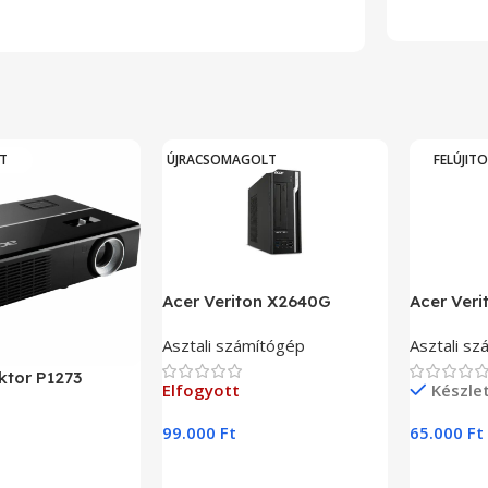
T
ÚJRACSOMAGOLT
FELÚJIT
Acer Veriton X2640G
Acer Ver
Asztali számítógép
Asztali s
ktor P1273
Elfogyott
Készle
99.000
Ft
65.000
Ft
Tovább Olvasom
Kosárba 