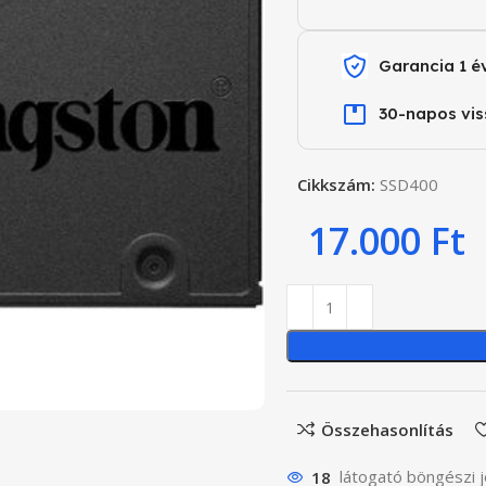
Garancia 1 é
30-napos vis
Cikkszám:
SSD400
17.000
Ft
Összehasonlítás
18
látogató böngészi j