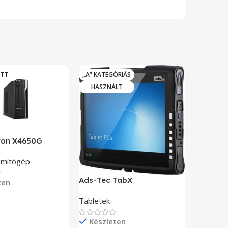
OTT
„A” KATEGÓRIÁS
HASZN
HASZNÁLT
iton X4650G
Advante
zámítógép
Érintőké
rendszer
Ads-Tec TabX
ten
Tabletek
Készl
Teszem
49.809
F
Készleten