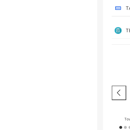
T
T
Sokoldalúság és
H
áttörő teljesítmény
m
Nagy
Tovább
kész
To
Wide
Onyx
Zeus