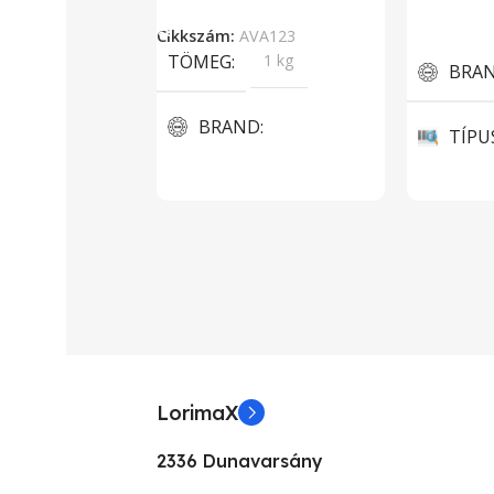
Kosárba Teszem
Tovább O
Cikkszám:
AVA123
TÖMEG
1 kg
BRA
BRAND
TÍPU
Aava Mobile
3D projek
KIJELZŐ MÉRET
KÉPE
5.5”
1024 x 76
KIJELZŐ TIPUSA
KÉPA
LorimaX
FHD
KON
2336 Dunavarsány
PROCESSZOR TÍPUSOK