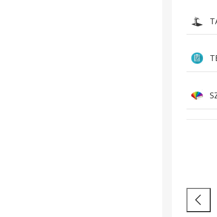
T
T
S
Sokoldalúság és
H
áttörő teljesítmény
m
Nagy
Tovább