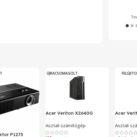
kész
To
Onyx
Wide
Zeus
T
ÚJRACSOMAGOLT
FELÚJIT
Acer Veriton X2640G
Acer Ver
Asztali számítógép
Asztali s
ktor P1273