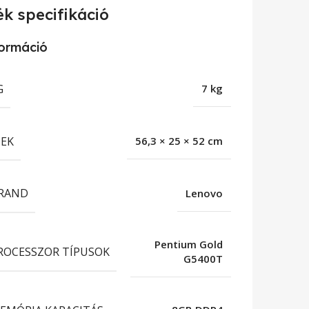
k specifikáció
formáció
G
7 kg
EK
56,3 × 25 × 52 cm
RAND
Lenovo
Pentium Gold
ROCESSZOR TÍPUSOK
G5400T