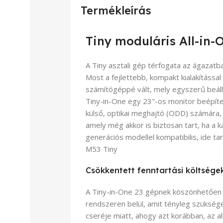
Termékleírás
Tiny moduláris All-in-
A Tiny asztali gép térfogata az ágazatba
Most a fejlettebb, kompakt kialakítással 
számítógéppé vált, mely egyszerű beállí
Tiny-in-One egy 23"-os monitor beépíte
külső, optikai meghajtó (ODD) számára,
amely még akkor is biztosan tart, ha a ká
generációs modellel kompatibilis, ide t
M53 Tiny
Csökkentett fenntartási költsége
A Tiny-in-One 23 gépnek köszönhetően cs
rendszeren belül, amit tényleg szükség
cseréje miatt, ahogy azt korábban, az a