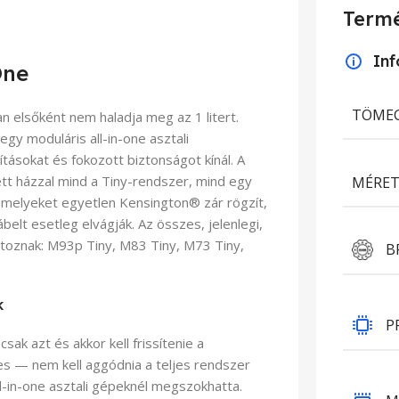
Termé
In
One
TÖME
n elsőként nem haladja meg az 1 litert.
egy moduláris all-in-one asztali
tásokat és fokozott biztonságot kínál. A
tt házzal mind a Tiny-rendszer, mind egy
MÉRET
 melyeket egyetlen Kensington® zár rögzít,
belt esetleg elvágják. Az összes, jelenlegi,
artoznak: M93p Tiny, M83 Tiny, M73 Tiny,
B
k
P
ak azt és akkor kell frissítenie a
es — nem kell aggódnia a teljes rendszer
ll-in-one asztali gépeknél megszokhatta.