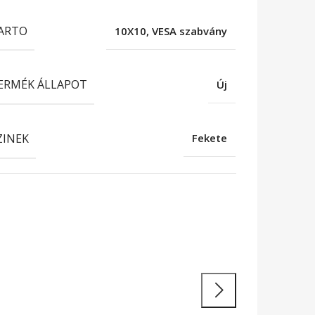
ARTO
10X10, VESA szabvány
ERMÉK ÁLLAPOT
Új
ZINEK
Fekete
atékony
unkavégzés
 teljesítményű laptopok és 2 az 1-ben