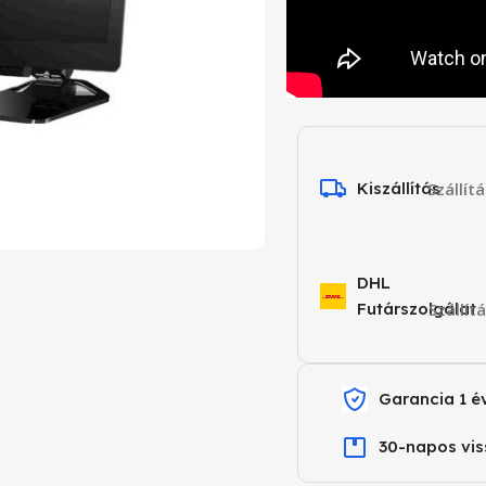
Kiszállítás
Szállít
DHL
Futárszolgálat
Szállít
Garancia 1 é
30-napos vis