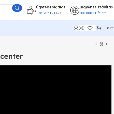
Ügyfélszolgálat
Ingyenes szállítás
+36 705121471
100.000 Ft felett
0
Ft
center