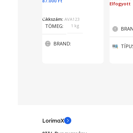
87.000
Ft
Elfogyott
Kosárba Teszem
Tovább O
Cikkszám:
AVA123
TÖMEG
1 kg
BRA
BRAND
TÍPU
Aava Mobile
3D projek
KIJELZŐ MÉRET
KÉPE
5.5”
1024 x 76
KIJELZŐ TIPUSA
KÉPA
LorimaX
FHD
KON