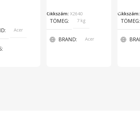
Tovább Olvasom
Kosárba 
Cikkszám:
X2640
Cikkszám
lvasom
TÖMEG
7 kg
TÖMEG
ND
Acer
BRAND
Acer
BRA
S
PROCESSZOR TÍPUSOK
PRO
tor, DLP
Intel Core i5 6400 2,7 GHz
Intel Cor
RNYŐFELBONTÁS
TÁRHELY
1TB
TÁR
8
240GB S
MEMÓRIA KAPACITÁS
RÁNY
4:3
MEM
8GB DDR4
TRASZT
17000:1