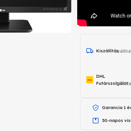
Kiszállítás
Szállít
DHL
Futárszolgálat
Szállít
Garancia 1 é
30-napos vis