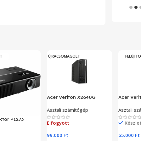
Tovább
T
ÚJRACSOMAGOLT
FELÚJIT
Acer Veriton X2640G
Acer Ver
Asztali számítógép
Asztali s
ktor P1273
Elfogyott
Készle
99.000
Ft
65.000
Ft