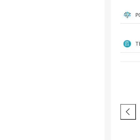
P
T
Hatékony
St
munkavégzés
Vásárl
Nagy teljesítményű laptopok és 2 az 1-ben
készülékek legendás megbízhatósággal