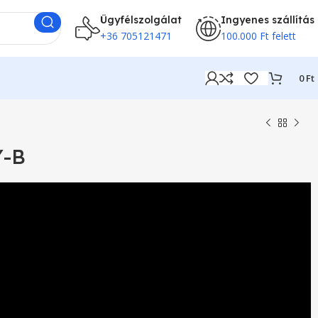
Ügyfélszolgálat
Ingyenes szállítás
+36 705121471
100.000 Ft felett
0
Ft
Y-B