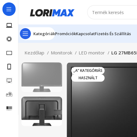
Kategóriák
Promóciók
Kapcsolat
Fizetés És Szállítás
Kezdőlap
Monitorok
LED monitor
LG 27MB65
„A” KATEGÓRIÁS
HASZNÁLT