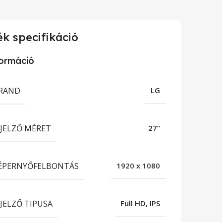
k specifikáció
formáció
RAND
LG
IJELZŐ MÉRET
27”
ÉPERNYŐFELBONTÁS
1920 x 1080
IJELZŐ TIPUSA
Full HD, IPS