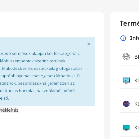
Termé
In
×
eredő sérülések alapján két fő kategóriára
B
alábbi szempontok szerint kerülnek
k: Működésben és esztétikailag kifogástalan
t apróbb nyomai esetlegesen láthatóak: „B”
K
talanok, besorolásuknál jellemzően az
ul: karcos burkolat, használatból adódó
elző.
K
ékleírás
K