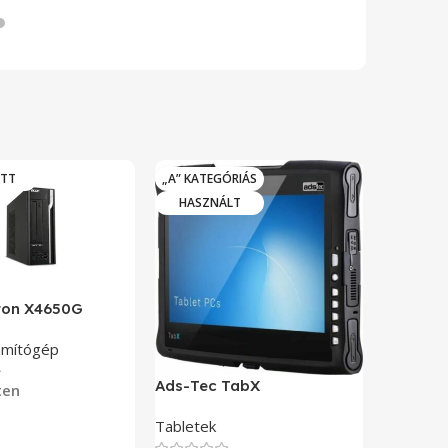
OTT
„A” KATEGÓRIÁS
HASZN
HASZNÁLT
iton X4650G
Advante
zámítógép
Érintőké
rendszer
Ads-Tec TabX
ten
Tabletek
Készl