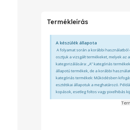
Termékleírás
A készülék állapota
A folyamat során a korábbi használatból 
osztjuk a vizsgált termékeket, melyek az 
kategorizálására: „A” kategóriás terméke
állapotú termékek, de a korábbi használa
kategóriás termékek: Működésben kifogás
esztétikai állapotuk a meghatározó. Példá
kopások, esetleg foltos vagy pixelhibás kij
Term