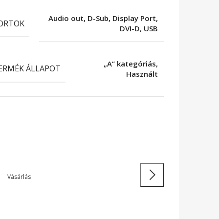
Audio out, D-Sub, Display Port,
ORTOK
DVI-D, USB
„A” kategóriás,
ERMÉK ÁLLAPOT
Használt
Soko
rapabíró Laptopok
áttö
ás
Tovább