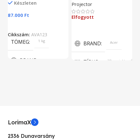
Készleten
Projector
9
87.000
Ft
Elfogyott
C
Cikkszám:
AVA123
TÖMEG
1 kg
BRAND
Acer
BRAND
TÍPUS
3D projektor, DLP
Aava Mobile
KÉPERNYŐFELBONTÁS
KIJELZŐ MÉRET
1024 x 768
5.5”
KÉPARÁNY
4:3
LorimaX
KIJELZŐ TIPUSA
KONTRASZT
17000:1
2336 Dunavarsány