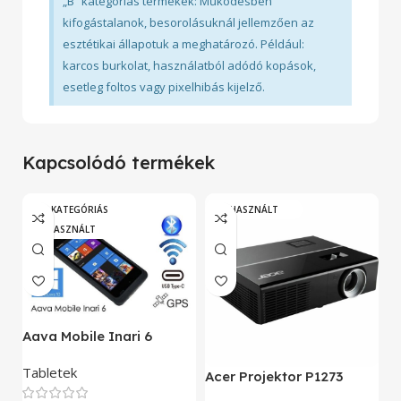
„B” kategóriás termékek: Működésben
kifogástalanok, besorolásuknál jellemzően az
esztétikai állapotuk a meghatározó. Például:
karcos burkolat, használatból adódó kopások,
esetleg foltos vagy pixelhibás kijelző.
Kapcsolódó termékek
„A” KATEGÓRIÁS
HASZNÁLT
HASZNÁLT
A
Aava Mobile Inari 6
As
Tabletek
Acer Projektor P1273
E