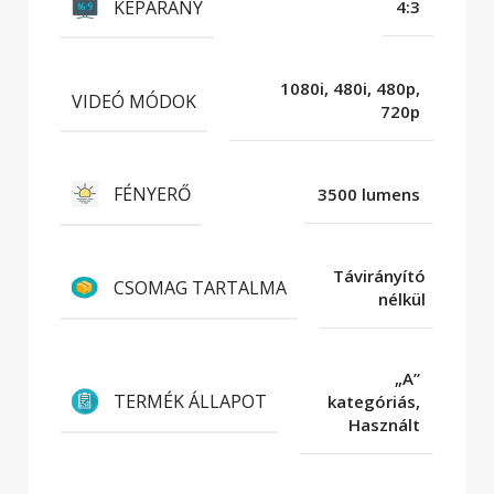
KÉPARÁNY
4:3
1080i, 480i, 480p,
VIDEÓ MÓDOK
720p
FÉNYERŐ
3500 lumens
Távirányító
CSOMAG TARTALMA
nélkül
„A”
TERMÉK ÁLLAPOT
kategóriás,
Használt