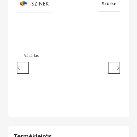
SZINEK
Szürke
Strapabíró Laptopok
So
te
Vásárlás
T
Termékleírás