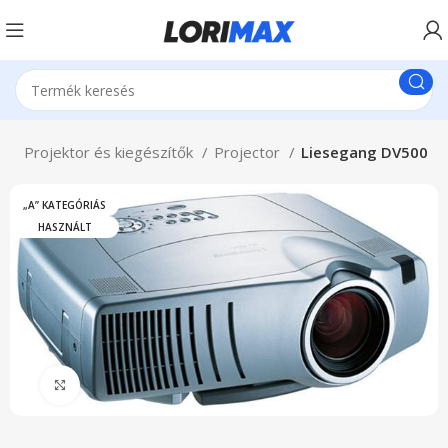
p
Projektor és kiegészítők
Projector
Liesegang DV500
„A” KATEGÓRIÁS
HASZNÁLT
Click to enlarge