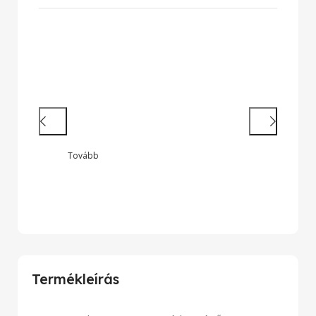
Hatékony munkavégzés
Nagy teljesítményű laptopok és 2 az
1-ben készülékek legendás
megbízhatósággal
Tovább
Termékleírás