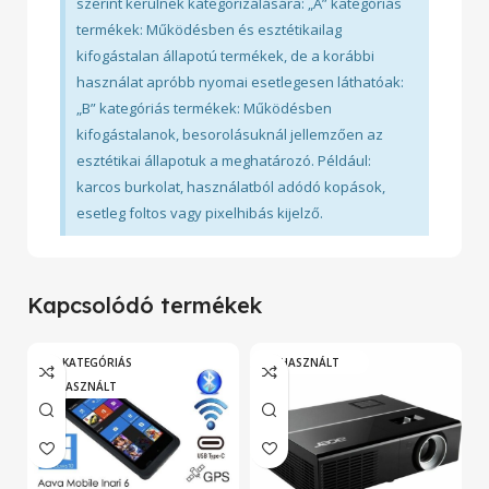
szerint kerülnek kategorizálására: „A” kategóriás
termékek: Működésben és esztétikailag
kifogástalan állapotú termékek, de a korábbi
használat apróbb nyomai esetlegesen láthatóak:
„B” kategóriás termékek: Működésben
kifogástalanok, besorolásuknál jellemzően az
esztétikai állapotuk a meghatározó. Például:
karcos burkolat, használatból adódó kopások,
esetleg foltos vagy pixelhibás kijelző.
Kapcsolódó termékek
„A” KATEGÓRIÁS
HASZNÁLT
HASZNÁLT