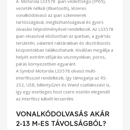
A Motorola LS3578 ipari védettségű (IP65),
vezeték nélküli (Bluetooth), lézeres
vonalkódolvasó az ipari szkennerek
tartósságával, megbízhatóságával és gyors
olvasási teljesítményével rendelkezik. Az LS3578
ipari olvasóval elsősorban az iparban, a gyártás
területén, valamint raktárakban és disztribúciós
központokban találkozhatunk. Kiválóan megállja a
helyét extrém időjárási viszonyokban, poros,
párás környezetben egyaránt.
A Symbol Motorola LS3578 olvasó multi-
interfésszel rendelkezik, így támogatja az RS-
232, USB, billentyűzet és Wand csatlakozást is,
így egy esetleges host csere esetén elegendő
az interfész kábelt lecserélni.
VONALKÓDOLVASÁS AKÁR
2-13 M-ES TÁVOLSÁGBÓL?