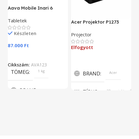
A
Aava Mobile Inari 6
As
Tabletek
Acer Projektor P1273
E
Készleten
Projector
9
87.000
Ft
Elfogyott
C
Cikkszám:
AVA123
TÖMEG
1 kg
BRAND
Acer
BRAND
TÍPUS
3D projektor, DLP
Aava Mobile
KÉPERNYŐFELBONTÁS
KIJELZŐ MÉRET
1024 x 768
5.5”