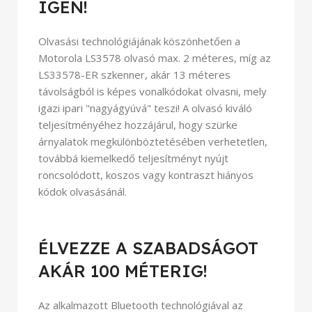
IGEN!
Olvasási technológiájának köszönhetően a
Motorola LS3578 olvasó max. 2 méteres, míg az
LS33578-ER szkenner, akár 13 méteres
távolságból is képes vonalkódokat olvasni, mely
igazi ipari "nagyágyúvá" teszi! A olvasó kiváló
teljesítményéhez hozzájárul, hogy szürke
árnyalatok megkülönböztetésében verhetetlen,
továbbá kiemelkedő teljesítményt nyújt
roncsolódott, koszos vagy kontraszt hiányos
kódok olvasásánál.
ÉLVEZZE A SZABADSÁGOT
AKÁR 100 MÉTERIG!
Az alkalmazott Bluetooth technológiával az