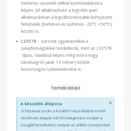
méteres vezeték nélküli kommunikációra
képes. Jól alkalmazható a legtöbb ipari
alkalmazásban a legváltozatosabb környezeti
feltételek (beltéren és kültéren -20°C +50°C)
között is.
LS3578 :
sorozat ugyanazokkal a
tulajdonságokkal rendelkezik, mint az LS3578
típus, ráadásul képes még extra nagy
távolságról (akár 13 méter) kódok
biztonságos szkennelésére is.
Termék leírást
×
A készülék állapota
A folyamat során a korábbi használatból eredő
sérülések alapján két fő kategóriára osztjuk a
vizsgált termékeket, melyek az alábbi szempontok