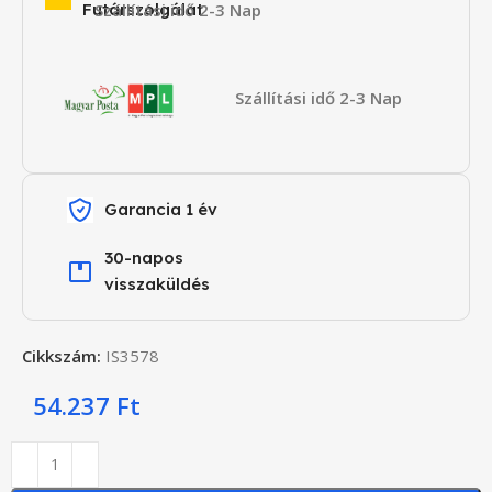
Futárszolgálat
Szállítási idő 2-3 Nap
Szállítási idő 2-3 Nap
Garancia 1 év
30-napos
visszaküldés
Cikkszám:
IS3578
54.237
Ft