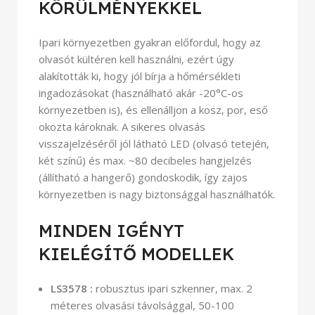
KÖRÜLMÉNYEKKEL
Ipari környezetben gyakran előfordul, hogy az
olvasót kültéren kell használni, ezért úgy
alakították ki, hogy jól bírja a hőmérsékleti
ingadozásokat (használható akár -20°C-os
környezetben is), és ellenálljon a kosz, por, eső
okozta károknak. A sikeres olvasás
visszajelzéséről jól látható LED (olvasó tetején,
két színű) és max. ~80 decibeles hangjelzés
(állítható a hangerő) gondoskodik, így zajos
környezetben is nagy biztonsággal használhatók.
MINDEN IGÉNYT
KIELÉGÍTŐ MODELLEK
LS3578 :
robusztus ipari szkenner, max. 2
méteres olvasási távolsággal, 50-100