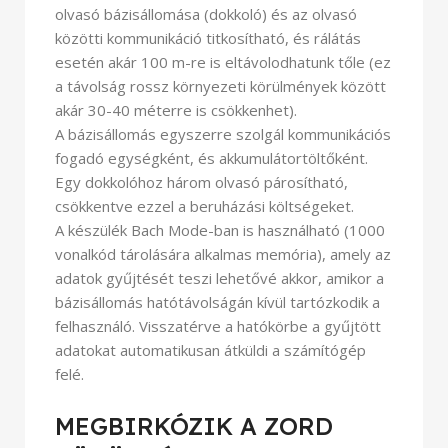
olvasó bázisállomása (dokkoló) és az olvasó
közötti kommunikáció titkosítható, és rálátás
esetén akár 100 m-re is eltávolodhatunk tőle (ez
a távolság rossz környezeti körülmények között
akár 30-40 méterre is csökkenhet).
A bázisállomás egyszerre szolgál kommunikációs
fogadó egységként, és akkumulátortöltőként.
Egy dokkolóhoz három olvasó párosítható,
csökkentve ezzel a beruházási költségeket.
A készülék Bach Mode-ban is használható (1000
vonalkód tárolására alkalmas memória), amely az
adatok gyűjtését teszi lehetővé akkor, amikor a
bázisállomás hatótávolságán kívül tartózkodik a
felhasználó. Visszatérve a hatókörbe a gyűjtött
adatokat automatikusan átküldi a számítógép
felé.
MEGBIRKÓZIK A ZORD