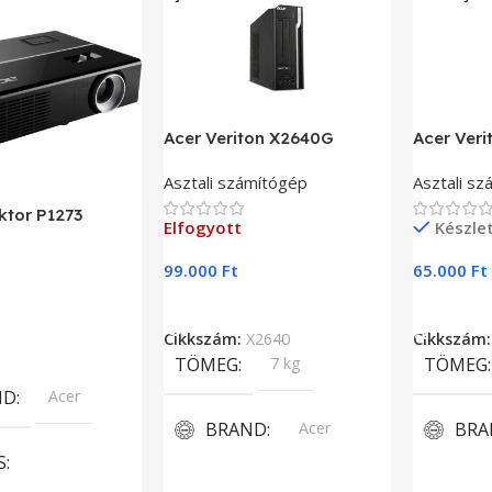
Acer Veriton X2640G
Acer Ver
Asztali számítógép
Asztali s
ktor P1273
Elfogyott
Készle
99.000
Ft
65.000
Ft
Tovább Olvasom
Kosárba 
Cikkszám:
X2640
Cikkszám
lvasom
TÖMEG
7 kg
TÖMEG
ND
Acer
BRAND
Acer
BRA
S