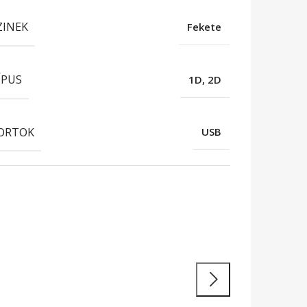
ZINEK
Fekete
ÍPUS
1D, 2D
ORTOK
USB
atékony
unkavégzés
 teljesítményű laptopok és 2 az 1-ben