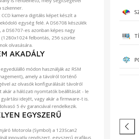
llvány is rendelhető, mely segítségével
 szkenner.
S
CCD kamera digitális képet készít a
 dekódoló egység felé. A DS6708 készülék
ó, a DS6707-es azonban képes nagy
T
l (1280x1024 felbontás, 256 szürke
mok olvasására.
EM AKADÁLY
P
egyedülálló módon használják az RSM
agement), amely a távolról történő
ével az olvasók konfigurálását távolról
 akár a hálózati nyomtatók beállítását - le
gyártási idejét, vagy akár a firmware-t is.
Sokoldalúság és
H
lvasó 5 év garanciával rendelkezik.
ILYEN EGYSZERŰ
áttörő teljesítmény
m
njáró Motorola (Symbol) a 123Scan2
Nagy
Tovább
ínál innovatív rendszert, egyszerű grafikus