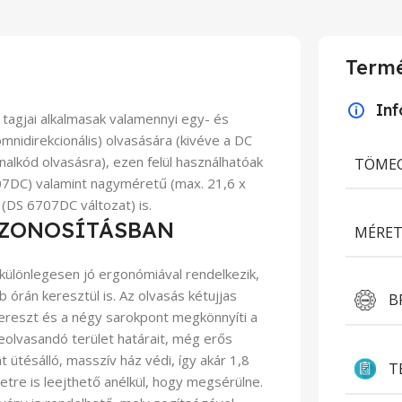
Termé
In
tagjai alkalmasak valamennyi egy- és
mnidirekcionális) olvasására (kivéve a DC
nalkód olvasásra), ezen felül használhatóak
TÖME
7DC) valamint nagyméretű (max. 21,6 x
DS 6707DC változat) is.
AZONOSÍTÁSBAN
MÉRET
ülönlegesen jó ergonómiával rendelkezik,
 órán keresztül is. Az olvasás kétujjas
B
ereszt és a négy sarokpont megkönnyíti a
beolvasandó terület határait, még erős
t ütésálló, masszív ház védi, így akár 1,8
T
tre is leejthető anélkül, hogy megsérülne.