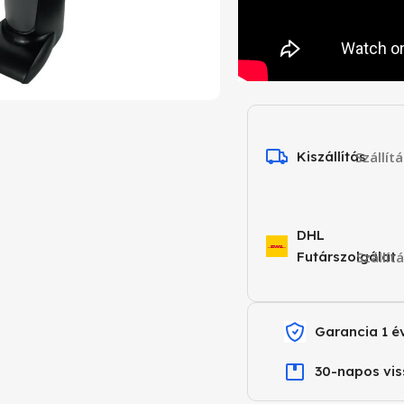
Kiszállítás
Szállít
DHL
Futárszolgálat
Szállít
Garancia 1 é
30-napos vis