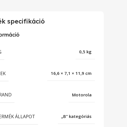
k specifikáció
formáció
G
0,5 kg
EK
16,6 × 7,1 × 11,9 cm
RAND
Motorola
ERMÉK ÁLLAPOT
„B” kategóriás