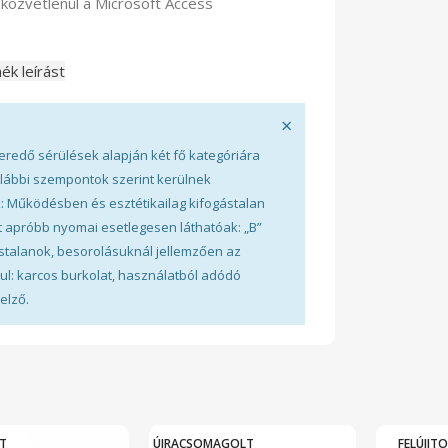
közvetlenül a Microsoft Access
ék leírást
×
eredő sérülések alapján két fő kategóriára
alábbi szempontok szerint kerülnek
k: Működésben és esztétikailag kifogástalan
t apróbb nyomai esetlegesen láthatóak: „B”
talanok, besorolásuknál jellemzően az
ul: karcos burkolat, használatból adódó
elző.
T
ÚJRACSOMAGOLT
FELÚJIT