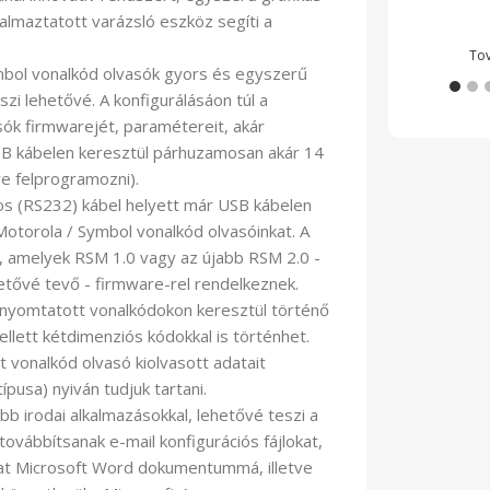
kész
dalmaztatott varázsló eszköz segíti a
To
Wide
Onyx
mbol vonalkód olvasók gyors és egyszerű
Zeus
zi lehetővé. A konfigurálásáon túl a
asók firmwarejét, paramétereit, akár
B kábelen keresztül párhuzamosan akár 14
e felprogramozni).
os (RS232) kábel helyett már USB kábelen
Motorola / Symbol vonalkód olvasóinkat. A
, amelyek RSM 1.0 vagy az újabb RSM 2.0 -
etővé tevő - firmware-rel rendelkeznek.
inyomtatott vonalkódokon keresztül történő
ett kétdimenziós kódokkal is történhet.
t vonalkód olvasó kiolvasott adatait
pusa) nyiván tudjuk tartani.
b irodai alkalmazásokkal, lehetővé teszi a
ovábbítsanak e-mail konfigurációs fájlokat,
kat Microsoft Word dokumentummá, illetve