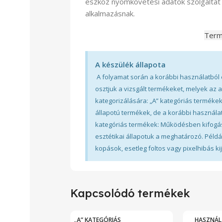
eszköz nyomkövetési adatok szolgáltat 
alkalmazásnak.
Term
A készülék állapota
A folyamat során a korábbi használatból 
osztjuk a vizsgált termékeket, melyek az 
kategorizálására: „A” kategóriás terméke
állapotú termékek, de a korábbi használa
kategóriás termékek: Működésben kifogás
esztétikai állapotuk a meghatározó. Példá
kopások, esetleg foltos vagy pixelhibás kij
Kapcsolódó termékek
„A” KATEGÓRIÁS
HASZNÁL