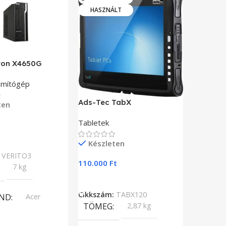
HASZNÁLT
iton X4650G
Advante
zámítógép
Érintőké
rendszer
Ads-Tec TabX
ten
Tabletek
Készl
Teszem
49.809
F
Készleten
:
VERITO3
Kosárba
110.000
Ft
7 kg
Cikkszá
Kosárba Teszem
BR
Cikkszám:
TABX120
ND
Acer
TÖMEG
2,87 kg
PR