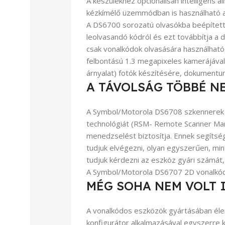
A készülékhez opcionálisan intelligens á
kézkímélő üzemmódban is használható a
A DS6700 sorozatú olvasókba beépített 
leolvasandó kódról és ezt továbbítja a
csak vonalkódok olvasására használhat
felbontású 1.3 megapixeles kamerájáva
árnyalat) fotók készítésére, dokumentu
A TÁVOLSÁG TÖBBÉ N
A Symbol/Motorola DS6708 szkennerek 
technológiát (RSM- Remote Scanner Man
menedzselést biztosítja. Ennek segítség
tudjuk elvégezni, olyan egyszerűen, mint
tudjuk kérdezni az eszköz gyári számát, 
Strapabíró Laptopok
A Symbol/Motorola DS6707 2D vonalkódo
MÉG SOHA NEM VOLT 
Vásárlás
A vonalkódos eszközök gyártásában éle
konfigurátor alkalmazásával egyszerre k