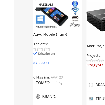
HASZNÁLT
Aava Mobile Inari 6
Tabletek
Acer Proje
Készleten
Projector
87.000
Ft
Elfogyott
Kosárba Teszem
Tovább O
Cikkszám:
AVA123
TÖMEG
1 kg
BRA
BRAND
TÍPU