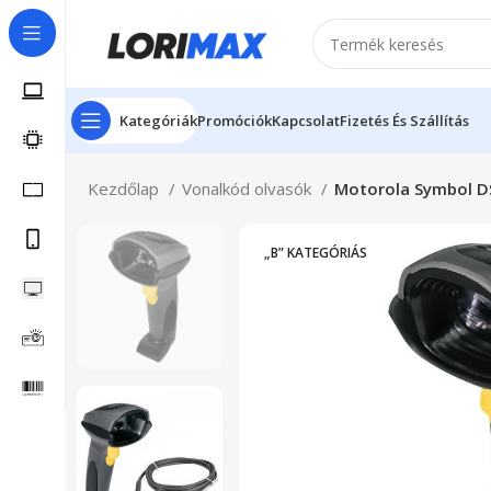
Kategóriák
Promóciók
Kapcsolat
Fizetés És Szállítás
Kezdőlap
Vonalkód olvasók
Motorola Symbol D
„B” KATEGÓRIÁS