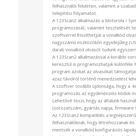
felhasználói felületen, valamint a szaba
telepítési folyamatot.
A 123Scan2 alkalmazás a Motorola / Sy
programozását, valamint tesztelését tes
szoftverrel frissíthetjük a vonalkód olv
nagyszámú eszközökön egyidejűleg (US
darab vonalkód olvasót tudunk egyszerr
A 123Scan2 alkalmazással a korábbi sor
keresztül is programozhatjuk különféle 
program azokat az olvasókat támogatja
azaz távolról történő menedzselést leh
A szoftver további újdonsága, hogy a k
programozás az egydimenziós kódok mell
Lehetővé teszi, hogy az általunk használ
(sorozatszám, gyártás napja, firmware tí
Az 123Scan2 kompatibilis a legnépszerűb
felhasználóknak, hogy létrehozzanak és t
mentsék a vonalkód konfigurációs lapo