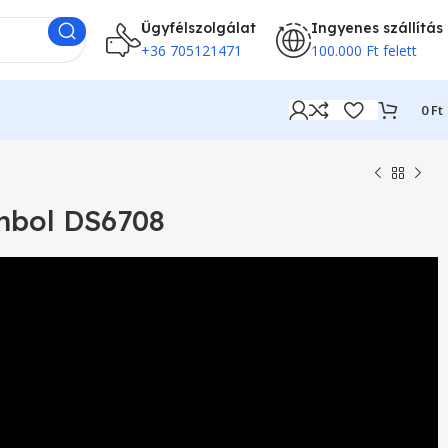
Ügyfélszolgálat
Ingyenes szállítás
+36 705121471
100.000 Ft felett
0
Ft
mbol DS6708