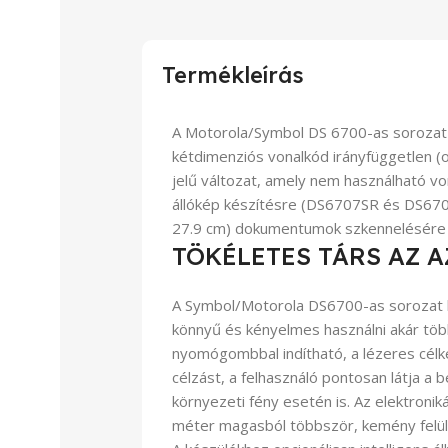
Termékleírás
A Motorola/Symbol DS 6700-as sorozat 
kétdimenziós vonalkód irányfüggetlen (o
jelű változat, amely nem használható vo
állókép készítésre (DS6707SR és DS670
27.9 cm) dokumentumok szkennelésére (
TÖKÉLETES TÁRS AZ 
A Symbol/Motorola DS6700-as sorozat k
könnyű és kényelmes használni akár több
nyomógombbal indítható, a lézeres célk
célzást, a felhasználó pontosan látja a 
környezeti fény esetén is. Az elektroniká
méter magasból többször, kemény felüle