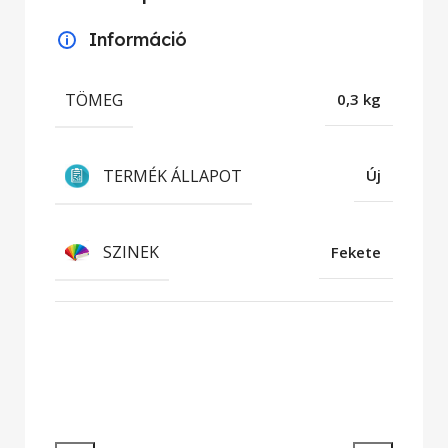
Információ
TÖMEG
0,3 kg
TERMÉK ÁLLAPOT
Új
SZINEK
Fekete
Hatékony munkavégzés
Nagy teljesítményű laptopok és 2 az
1-ben készülékek legendás