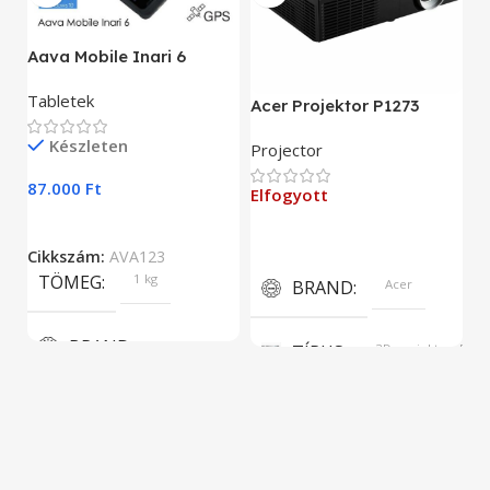
A
Aava Mobile Inari 6
As
Tabletek
Acer Projektor P1273
E
Készleten
Projector
9
87.000
Ft
Elfogyott
C
Cikkszám:
AVA123
TÖMEG
1 kg
BRAND
Acer
BRAND
TÍPUS
3D projektor, DLP
Aava Mobile
KÉPERNYŐFELBONTÁS
KIJELZŐ MÉRET
1024 x 768