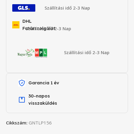
Szállítási idő 2-3 Nap
DHL
Futárszolgálat
Szállítási idő 2-3 Nap
Szállítási idő 2-3 Nap
Garancia 1 év
30-napos
visszaküldés
Cikkszám:
GNTLP156