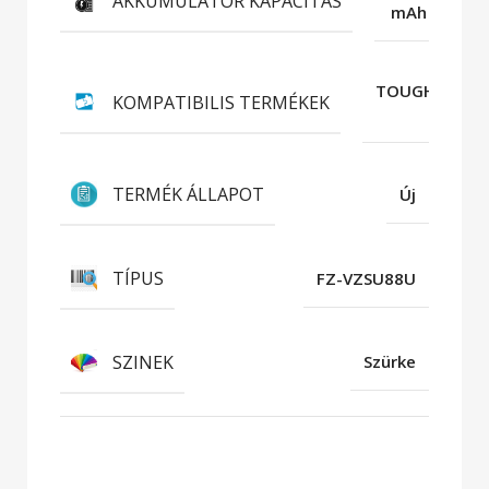
AKKUMULÁTOR KAPACITÁS
mAh
TOUGHBOOK
KOMPATIBILIS TERMÉKEK
G1
TERMÉK ÁLLAPOT
Új
TÍPUS
FZ-VZSU88U
SZINEK
Szürke