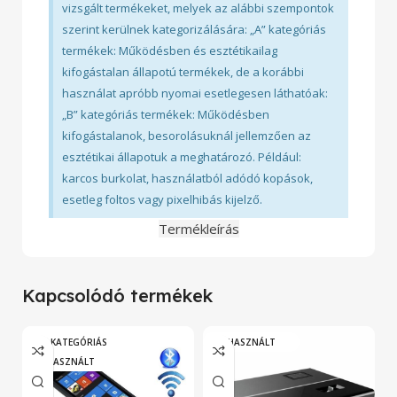
vizsgált termékeket, melyek az alábbi szempontok
szerint kerülnek kategorizálására: „A” kategóriás
termékek: Működésben és esztétikailag
kifogástalan állapotú termékek, de a korábbi
használat apróbb nyomai esetlegesen láthatóak:
„B” kategóriás termékek: Működésben
kifogástalanok, besorolásuknál jellemzően az
esztétikai állapotuk a meghatározó. Például:
karcos burkolat, használatból adódó kopások,
esetleg foltos vagy pixelhibás kijelző.
Termékleírás
Kapcsolódó termékek
„A” KATEGÓRIÁS
HASZNÁLT
HASZNÁLT