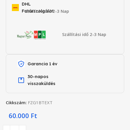
DHL
Futárszolgálat
Szállítási idő 2-3 Nap
Szállítási idő 2-3 Nap
Garancia 1 év
30-napos
visszaküldés
Cikkszám:
FZG1BTEXT
60.000
Ft