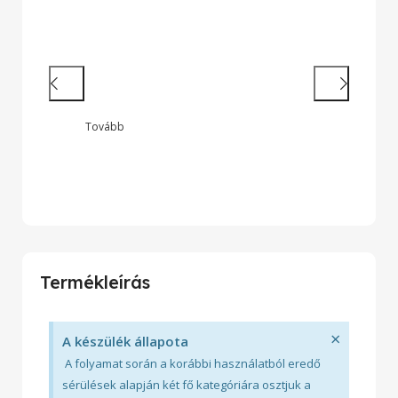
Hatékony munkavégzés
Nagy teljesítményű laptopok és 2 az
1-ben készülékek legendás
megbízhatósággal
Tovább
Wide
Termékleírás
×
A készülék állapota
A folyamat során a korábbi használatból eredő
sérülések alapján két fő kategóriára osztjuk a