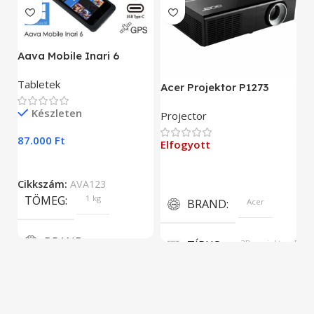
A
Aava Mobile Inari 6
As
Tabletek
Acer Projektor P1273
E
Készleten
Projector
9
87.000
Ft
Elfogyott
C
Cikkszám:
AVA123
TÖMEG
1 kg
BRAND
Acer
BRAND
TÍPUS
3D projektor, DLP
Aava Mobile
KÉPERNYŐFELBONTÁS