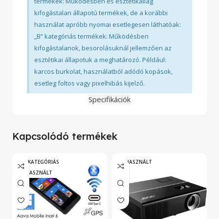
termékek: Működésben és esztétikailag
kifogástalan állapotú termékek, de a korábbi
használat apróbb nyomai esetlegesen láthatóak:
„B” kategóriás termékek: Működésben
kifogástalanok, besorolásuknál jellemzően az
esztétikai állapotuk a meghatározó. Például:
karcos burkolat, használatból adódó kopások,
esetleg foltos vagy pixelhibás kijelző.
Specifikációk
Kapcsolódó termékek
„A” KATEGÓRIÁS
HASZNÁLT
HASZNÁLT