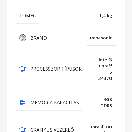
TÖMEG
1,4 kg
BRAND
Panasonic
Intel®
Core™
PROCESSZOR TÍPUSOK
i5
3437U
4GB
MEMÓRIA KAPACITÁS
DDR3
Intel® HD
GRAFIKUS VEZÉRLÖ