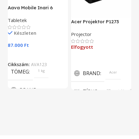
A
Aava Mobile Inari 6
As
Tabletek
Acer Projektor P1273
E
Készleten
Projector
9
87.000
Ft
Elfogyott
C
Cikkszám:
AVA123
TÖMEG
1 kg
BRAND
Acer
BRAND
TÍPUS
3D projektor, DLP
Aava Mobile
KÉPERNYŐFELBONTÁS
KIJELZŐ MÉRET
1024 x 768
5.5”