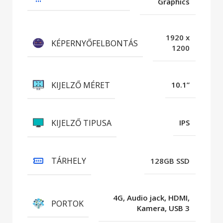
Graphics
1920 x
KÉPERNYŐFELBONTÁS
1200
KIJELZŐ MÉRET
10.1”
KIJELZŐ TIPUSA
IPS
TÁRHELY
128GB SSD
4G, Audio jack, HDMI,
PORTOK
Kamera, USB 3