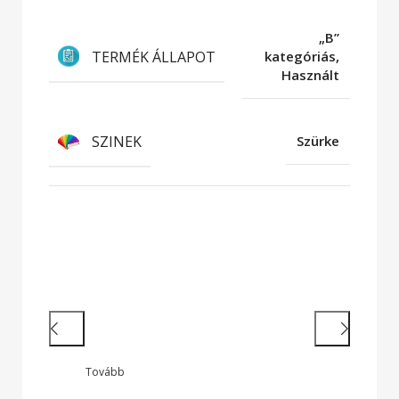
„B”
TERMÉK ÁLLAPOT
kategóriás,
Használt
SZINEK
Szürke
Hatékony munkavégzés
Nagy teljesítményű laptopok és 2 az
1-ben készülékek legendás
megbízhatósággal
Tovább