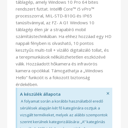
táblagép, amely Windows 10 Pro 64 bites
rendszert futtat. Intel® Core™ i5 vPro™
processzorral, MIL-STD-810G és IP65
tanúsítvánnyal, az FZ- A G1 Windows 10
táblagép élen jár a strapabíró mobil
számítástechnikában. Ha ehhez hozzáad egy HD
nappali fényben is olvasható, 10 pontos
kesztyűs multi-toll + vízálló digitalizáló tollat, és
a terepmunkások nélkülözhetetlen eszközévé
válik. Hozzáadott hőkamera és infravörös
kamera opciókkal. Támogathatja a „Windows
Hello” funkciót is a fokozott biztonság
érdekében.
×
A készülék állapota
A folyamat során a korábbi használatból eredő
sérülések alapján két fő kategóriára osztjuk a
vizsgált termékeket, melyek az alábbi szempontok
szerint kerülnek kategorizálására: „A” kategóriás