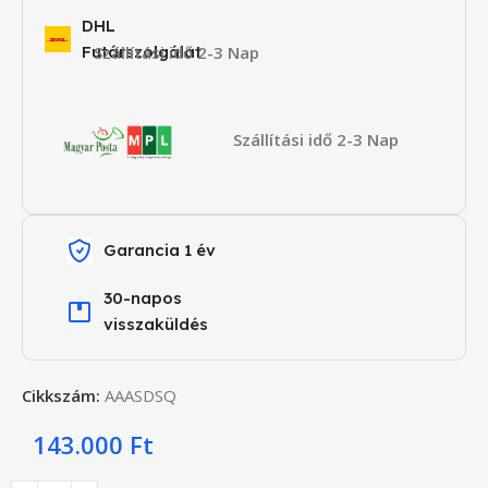
DHL
Futárszolgálat
Szállítási idő 2-3 Nap
Szállítási idő 2-3 Nap
Garancia 1 év
30-napos
visszaküldés
Cikkszám:
AAASDSQ
143.000
Ft