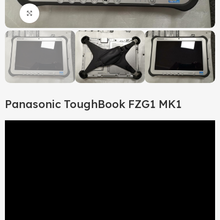
Click to enlarge
Panasonic ToughBook FZG1 MK1