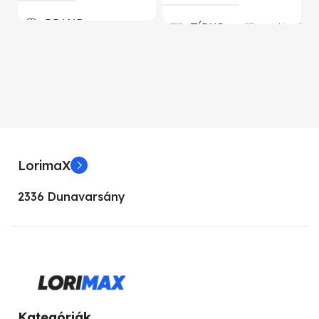
BRAND
TÍPUS
3D projektor, DLP
Aava Mobile
KÉPERNYŐFELBONTÁS
KIJELZŐ MÉRET
1024 x 768
5.5”
KÉPARÁNY
4:3
LorimaX
KIJELZŐ TIPUSA
KONTRASZT
17000:1
2336 Dunavarsány
FHD
FÉNYERŐ
3000 lumen
PROCESSZOR TÍPUSOK
SZINEK
Fekete
Intel Atom
HANGSZÓRÓ
Van
Kategóriák