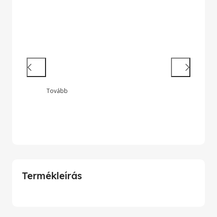
Hatékony munkavégzés
Nagy teljesítményű laptopok és 2 az
1-ben készülékek legendás
megbízhatósággal
Tovább
Onyx Zeus
Termékleírás