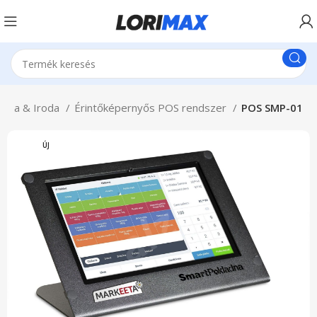
nika & Iroda
Érintőképernyős POS rendszer
POS SMP-01
ÚJ