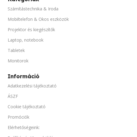
MEMÓRIA KAPACITÁS
Számítástechnika & Iroda
HANGSZÓRÓ TELJESÍT
4 GB
Mobiltelefon & Okos eszközök
Projektor és kiegészítők
1 x 2 W
TÁRHELY
Laptop, notebook
HASZNÁLT ORÁK SZÁM
64 GB SSD
Tabletek
Monitorok
100 Ora alatti idő tartalom
PORTOK
Információ
PORTOK
GPS, Kamera, NFC, Wi-Fi
Adatkezelési tájékoztató
HDMI, Kompozit videó, VGA
ÁSZF
AKKUMULÁTOR KAPACITÁS
Cookie tájékoztató
ÁRAMFORRÁS
AC
3400 mAh
Promóciók
Elérhetőségeink:
ÁRAMFOGYASZTÁS
TERMÉK ÁLLAPOT