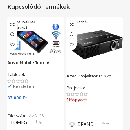
Kapcsolódó termékek
„A” KATEGÓRIÁS
HASZNÁLT
HASZNÁLT
A
Aava Mobile Inari 6
As
Tabletek
Acer Projektor P1273
E
Készleten
Projector
9
87.000
Ft
Elfogyott
C
Cikkszám:
AVA123
TÖMEG
1 kg
BRAND
Acer