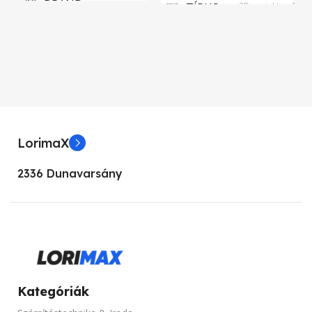
BRAND
TÍPUS
3D projektor, DLP
Aava Mobile
KÉPERNYŐFELBONTÁS
KIJELZŐ MÉRET
1024 x 768
5.5”
KÉPARÁNY
4:3
LorimaX
KIJELZŐ TIPUSA
KONTRASZT
17000:1
2336 Dunavarsány
FHD
FÉNYERŐ
3000 lumen
PROCESSZOR TÍPUSOK
SZINEK
Fekete
Intel Atom
HANGSZÓRÓ
Van
Kategóriák
MEMÓRIA KAPACITÁS