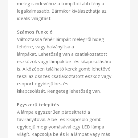
meleg randevúhoz ​​a tompítottabb fény a
legalkalmasabb. Bármikor kiválaszthatja az
ideális világítást.
Számos funkció
Változtassa fehér lámpáit melegről hideg
fehérre, vagy halványítsa a
lámpákat. Lehetőség van a csatlakoztatott
eszközök vagy lámpák be- és kikapcsolására
is. A középen található kerek gomb lehetővé
teszi az összes csatlakoztatott eszköz vagy
csoport egyidejű be- és
kikapcsolását. Rengeteg lehetőség van.
Egyszerű telepítés
A lámpa egyszerűen párosítható a
távirányítóval. A be- és kikapcsoló gomb
egyidejű megnyomásával egy LED lámpa
világít. Kapcsolja be és ki a lámpát vagy más