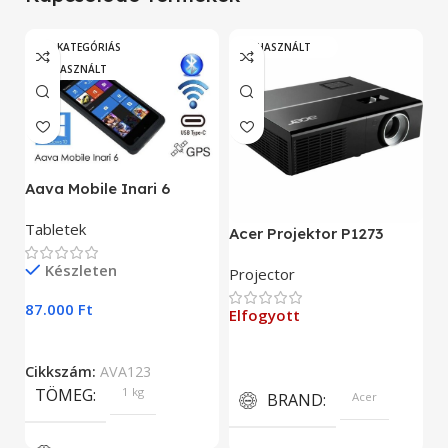
„A” KATEGÓRIÁS
HASZNÁLT
HASZNÁLT
A
Aava Mobile Inari 6
As
Tabletek
Acer Projektor P1273
E
Készleten
Projector
9
87.000
Ft
Elfogyott
C
Cikkszám:
AVA123
TÖMEG
1 kg
BRAND
Acer