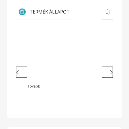
TERMÉK ÁLLAPOT
Új
Hatékony munkavégzés
Nagy teljesítményű laptopok és 2 az
1-ben készülékek legendás
megbízhatósággal
Tovább
Wide