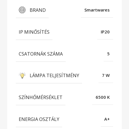
BRAND
Smartwares
IP MINŐSÍTÉS
IP20
CSATORNÁK SZÁMA
5
LÁMPA TELJESÍTMÉNY
7 W
SZÍNHŐMÉRSÉKLET
6500 K
ENERGIA OSZTÁLY
A+