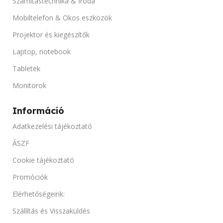
Számítástechnika & Iroda
HANGSZÓRÓ TELJESÍT
4 GB
Mobiltelefon & Okos eszközök
Projektor és kiegészítők
1 x 2 W
TÁRHELY
Laptop, notebook
HASZNÁLT ORÁK SZÁM
64 GB SSD
Tabletek
Monitorok
100 Ora alatti idő tartalom
PORTOK
Információ
PORTOK
GPS, Kamera, NFC, Wi-Fi
Adatkezelési tájékoztató
HDMI, Kompozit videó, VGA
ÁSZF
AKKUMULÁTOR KAPACITÁS
Cookie tájékoztató
ÁRAMFORRÁS
AC
3400 mAh
Promóciók
Elérhetőségeink:
ÁRAMFOGYASZTÁS
TERMÉK ÁLLAPOT
Szállítás és Visszaküldés
230 W