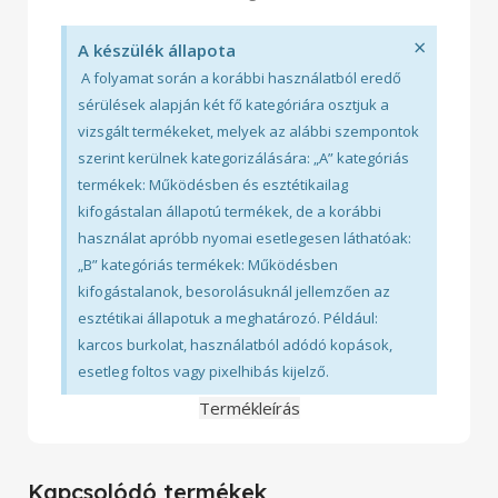
×
A készülék állapota
A folyamat során a korábbi használatból eredő
sérülések alapján két fő kategóriára osztjuk a
vizsgált termékeket, melyek az alábbi szempontok
szerint kerülnek kategorizálására: „A” kategóriás
termékek: Működésben és esztétikailag
kifogástalan állapotú termékek, de a korábbi
használat apróbb nyomai esetlegesen láthatóak:
„B” kategóriás termékek: Működésben
kifogástalanok, besorolásuknál jellemzően az
esztétikai állapotuk a meghatározó. Például:
karcos burkolat, használatból adódó kopások,
esetleg foltos vagy pixelhibás kijelző.
Termékleírás
Kapcsolódó termékek