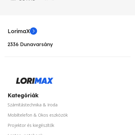
BRAND
Chieftec
PROCESSZOR TÍPUSOK
LorimaX
Intel Core i7 9700
2336 Dunavarsány
MEMÓRIA KAPACITÁS
16GB DDR4
TÁRHELY
Kategóriák
256GB
Számítástechnika & Iroda
OPTIKAI MEGHAJTÓ
Mobiltelefon & Okos eszközök
Projektor és kiegészítők
DVD-RW