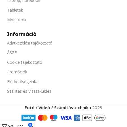
Laptop, notebook
Tabletek
GRAFIKUS VEZÉRLÖ
Monitorok
NVIDIA Quadro P4000 8GB
GDDR5
Információ
Adatkezelési tájékoztató
PORTOK
ÁSZF
Display Port, HDMI, RJ-45,
Cookie tájékoztató
USB, USB 3
Promóciók
TERMÉK ÁLLAPOT
Elérhetőségeink:
Szállítás és Visszaküldés
Felújitott
Fotó / Videó / Számítástechnika
2023
SZINEK
Fekete
0