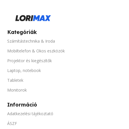
1920 x 1080
KIJELZŐ TIPUSA
Kategóriák
Full HD, IPS, LED, Touchscreen
Számítástechnika & Iroda
Mobiltelefon & Okos eszközök
PORTOK
Projektor és kiegészítők
D-Sub, DVI, USB
Laptop, notebook
Tabletek
TARTO
Monitorok
10X10, 10X20, VESA szabvány
Információ
Adatkezelési tájékoztató
TERMÉK ÁLLAPOT
Új
ÁSZF