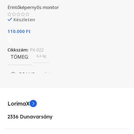
Érintőképernyős monitor
Készleten
110.000
Ft
Cikkszám:
PX-022
TÖMEG
6,6 kg
BRAND
Cielo
KIJELZŐ MÉRET
21.5”
LorimaX
KÉPARÁNY
16:9
2336 Dunavarsány
KÉPERNYŐFELBONTÁS