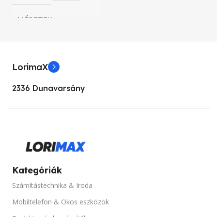
MÉRETEK
MÉRETEK
21,0 × 19 × 18 cm
21,0 × 19 × 18 cm
NYOMTATÁSI FELBON
LorimaX
NYOMTATÁSI SEBESSÉG
100 mm
2336 Dunavarsány
152 m/s
NYOMTATÁSI SEBESS
PAPÍR TÍPUS
16 cm/s
Adhesivesticker, Roll, Sticker
NYOMTATÁSI TECHN
Kategóriák
TARTO
Van
Közvetlen hő
Számítástechnika & Iroda
TERMÉK ÁLLAPOT
Mobiltelefon & Okos eszközök
NYOMTATÁSI MÓD