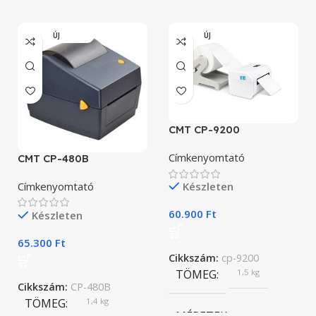
ÚJ
ÚJ
CMT CP-9200
Címkenyomtató
CMT CP-480B
Címkenyomtató
Készleten
60.900
Ft
Készleten
65.300
Ft
Cikkszám:
cp-9200
TÖMEG
1,5 kg
Cikkszám:
CP-480B
TÖMEG
1,4 kg