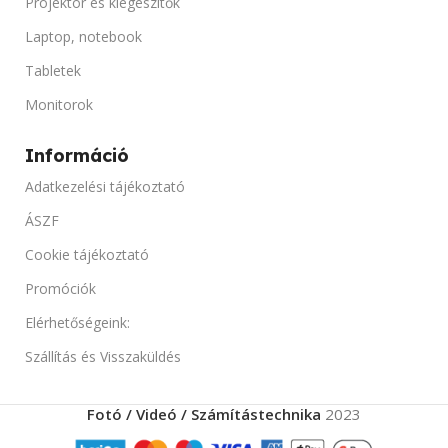
Projektor és kiegészítők
Új
Monokróm, QR,
Laptop, notebook
TSPL/ESC/POS
Tabletek
SZINEK
Fekete
TARTO
Van
Monitorok
TERMÉK ÁLLAPOT
Információ
Adatkezelési tájékoztató
Új
ÁSZF
Cookie tájékoztató
ÁRAMFORRÁS
Promóciók
24V/2.5A, DC
Elérhetőségeink:
Szállítás és Visszaküldés
Fotó / Videó / Számítástechnika
2023