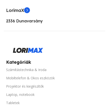
LorimaX
SZINEK
Fekete
2336 Dunavarsány
TERMÉK ÁLLAPOT
Újracsomagolt
Kategóriák
Számítástechnika & Iroda
Mobiltelefon & Okos eszközök
Projektor és kiegészítők
Laptop, notebook
Tabletek