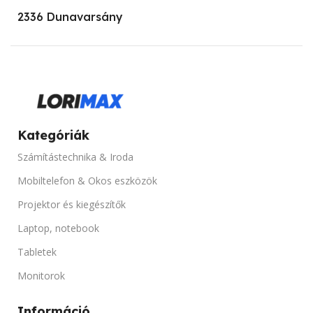
FÉNYERŐ
2336 Dunavarsány
KÉPARÁNY
4:3
KÉPERNYŐFELBONTÁS
1024 x 768
Kategóriák
LÁMPA TELJESÍTMÉNY
Számítástechnika & Iroda
Mobiltelefon & Okos eszközök
200W
Projektor és kiegészítők
Laptop, notebook
HASZNÁLT ORÁK SZÁMA
Tabletek
2000 Ora alatti idő tartalom
Monitorok
CSOMAG TARTALMA
Információ