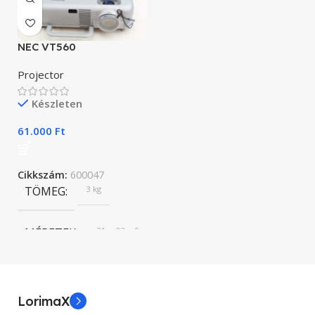
NEC VT560
Projector
Készleten
61.000
Ft
Cikkszám:
600047
TÖMEG
3 kg
MÉRETEK
31 × 23 × 9 cm
BRAND
Nec
LorimaX
1300 lumens