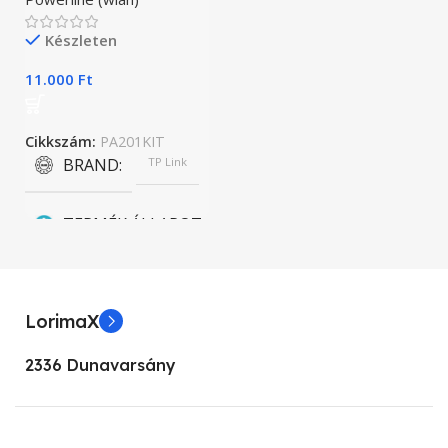
Készleten
11.000
Ft
Cikkszám:
PA201KIT
BRAND
TP Link
TERMÉK ÁLLAPOT
Új
LorimaX
TÍPUS
2336 Dunavarsány
TL-PA201KIT