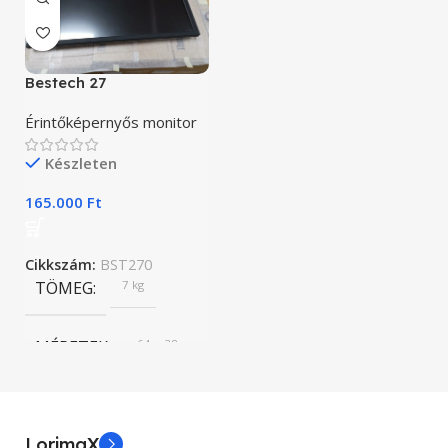
Bestech 27
Érintőképernyős monitor
Készleten
165.000
Ft
Cikkszám:
BST270
TÖMEG
7 kg
MÉRETEK
64 × 38 cm
BRAND
Bestech
LorimaX