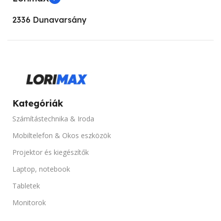
KIJELZŐ MÉRET
27”
2336 Dunavarsány
KIJELZŐ TIPUSA
FHD, Touchscreen
KÉPERNYŐFELBONTÁS
Kategóriák
1920 x 1080
Számítástechnika & Iroda
Mobiltelefon & Okos eszközök
PORTOK
Projektor és kiegészítők
Display Port, DVI, USB, VGA
Laptop, notebook
Tabletek
TERMÉK ÁLLAPOT
Monitorok
„A” kategóriás, Használt