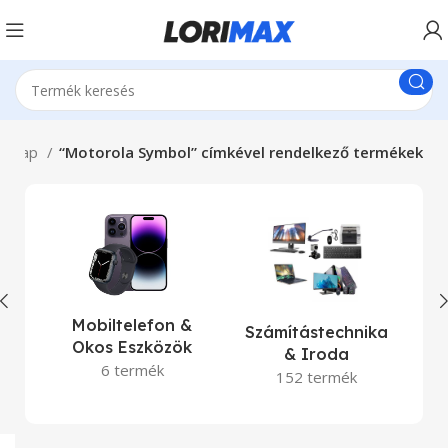
dőlap
“Motorola Symbol” címkével rendelkező termékek
La
Mobiltelefon &
Számítástechnika
Okos Eszközök
& Iroda
6 termék
152 termék