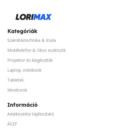
TÍPUS
1D
PORTOK
USB
TÍPUS
1D
Kategóriák
Számítástechnika & Iroda
TARTO
Van
Mobiltelefon & Okos eszközök
Projektor és kiegészítők
Laptop, notebook
Tabletek
Monitorok
Információ
Adatkezelési tájékoztató
ÁSZF