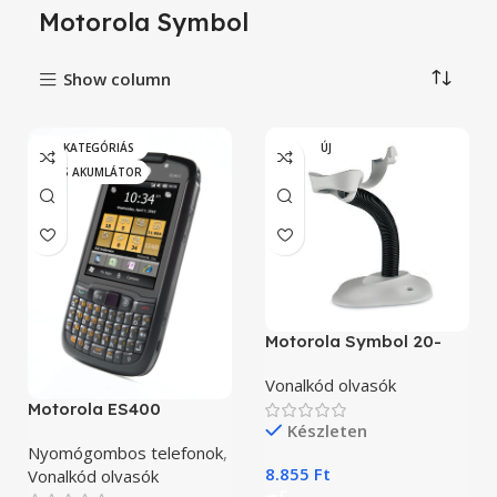
Motorola Symbol
Show column
„B” KATEGÓRIÁS
ÚJ
HIBÁS AKUMLÁTOR
Motorola Symbol 20-
61019-02R
Vonalkód olvasók
Motorola ES400
Készleten
Nyomógombos telefonok
,
8.855
Ft
Vonalkód olvasók