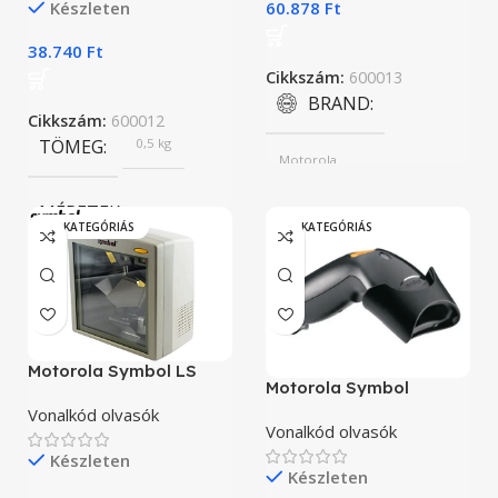
Készleten
TARTO
Van
60.878
Ft
TÍPUS
1D, 2D
38.740
Ft
TÍPUS
1D, 2D
Cikkszám:
600013
BRAND
SZINEK
Fekete
Cikkszám:
600012
PORTOK
TÖMEG
0,5 kg
Motorola
Bluetooth, USB
MÉRETEK
TERMÉK ÁLLAPOT
„A” KATEGÓRIÁS
„A” KATEGÓRIÁS
20,3 × 8,6 × 13,7 cm
„A” kategóriás
BRAND
PORTOK
Motorola Symbol LS
Motorola
Motorola Symbol
5700
Bluetooth, USB
LS1203
Vonalkód olvasók
Vonalkód olvasók
TERMÉK ÁLLAPOT
TÍPUS
1D
Készleten
Készleten