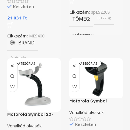
Készleten
Cikkszám:
spLS2208
21.031
Ft
TÖMEG
0,122 kg
MÉRETEK
Cikkszám:
MES400
BRAND
18 × 6 × 6 cm
Motorola
„A” KATEGÓRIÁS
„A” KATEGÓRIÁS
BRAND
PROCESSZOR TÍPUSOK
Motorola
ARM 1136 EJS
TERMÉK ÁLLAPOT
Motorola Symbol
MEMÓRIA KAPACITÁS
DS6708
Új
Vonalkód olvasók
Motorola Symbol 20-
1 GB
61019-02R
Készleten
Vonalkód olvasók
KOMPATIBILIS TERMÉ