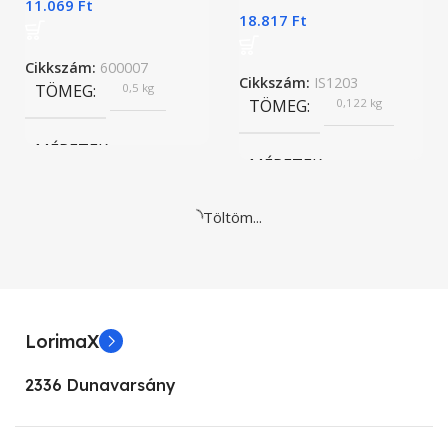
11.069
Ft
„A” kategóriás
18.817
Ft
SZINEK
Fekete
Cikkszám:
600007
Cikkszám:
IS1203
TÖMEG
0,5 kg
TÖMEG
0,122 kg
TÍPUS
1D, 2D
MÉRETEK
MÉRETEK
PORTOK
USB
20,3 × 8,6 × 13,7 cm
Töltöm...
18 × 6 × 6 cm
BRAND
BRAND
Motorola
Motorola
LorimaX
TERMÉK ÁLLAPOT
TERMÉK ÁLLAPOT
2336 Dunavarsány
„A” kategóriás
„A” kategóriás